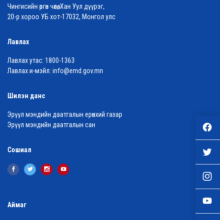
Чингисийн өргөн чөлөө, Хан Уул дүүрэг,
20-р хороо УБ хот-17032, Монгол улс
Лавлах
Лавлах утас:
1800-1363
Лавлах и-мэйл:
info@emd.gov.mn
Шилэн данс
Эрүүл мэндийн даатгалын ерөнхий газар
Эрүүл мэндийн даатгалын сан
Сошиал
Аймаг