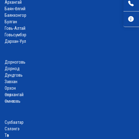
Архангай
Баян-Өлгий
Баянхонгор
Булган
Говь-Алтай
Говьсүмбэр
Дархан-Уул
Дорноговь
Дорнод
Дундговь
Завхан
Орхон
Өвөрхангай
Өмнөговь
Сүхбаатар
Сэлэнгэ
Төв