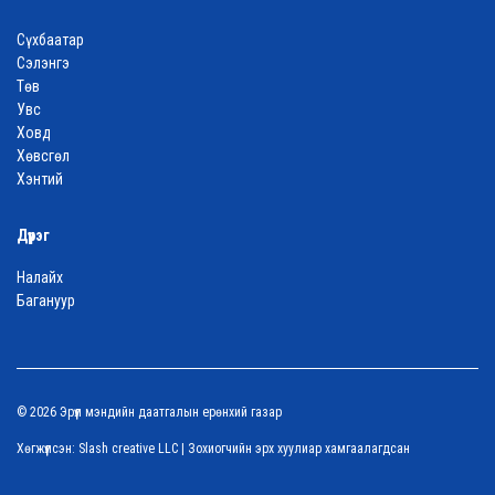
Сүхбаатар
Сэлэнгэ
Төв
Увс
Ховд
Хөвсгөл
Хэнтий
Дүүрэг
Налайх
Багануур
© 2026 Эрүүл мэндийн даатгалын ерөнхий газар
Хөгжүүлсэн:
Slash creative LLC
| Зохиогчийн эрх хуулиар хамгаалагдсан