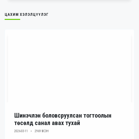
ЦАХИМ ХЭЛЭЛЦҮҮЛЭГ
Шинэчлэн боловсруулсан тогтоолын
төсөлд санал авах тухай
2026-03-11
2969 ҮЗСЭН