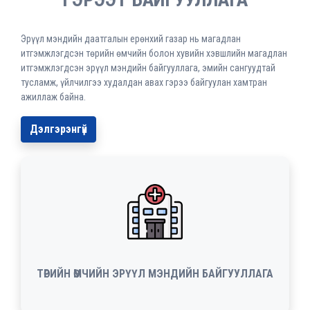
Эрүүл мэндийн даатгалын ерөнхий газар нь магадлан
итгэмжлэгдсэн төрийн өмчийн болон хувийн хэвшлийн магадлан
итгэмжлэгдсэн эрүүл мэндийн байгууллага, эмийн сангуудтай
тусламж, үйлчилгээ худалдан авах гэрээ байгуулан хамтран
ажиллаж байна.
Дэлгэрэнгүй
ТӨРИЙН ӨМЧИЙН ЭРҮҮЛ МЭНДИЙН БАЙГУУЛЛАГА