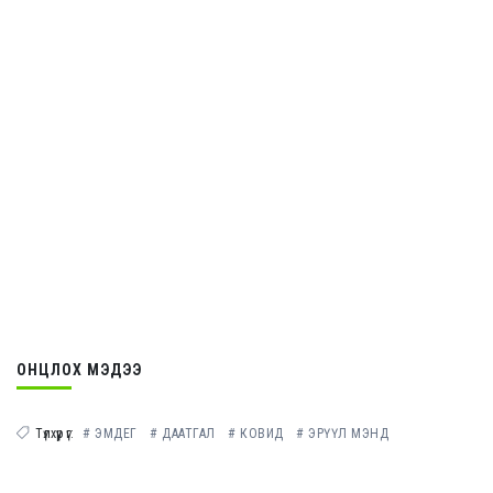
ОНЦЛОХ МЭДЭЭ
Түлхүүр үг:
# ЭМДЕГ
# ДААТГАЛ
# КОВИД
# ЭРҮҮЛ МЭНД