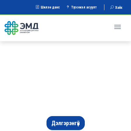
Шилэн данс
Түгээмэл асуулт
Хайх
ЭРҮҮЛ МЭНДИЙН ДААТГАЛЫН ШИМТГЭЛ ТӨЛӨЛТ
ХАРАХ
Дэлгэрэнгүй