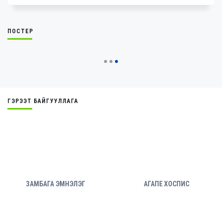
ПОСТЕР
ГЭРЭЭТ БАЙГУУЛЛАГА
Г
АГАПЕ ХОСПИС
ЛЮКС ДИАЛИЗ ЭМНЭ