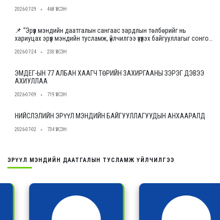
2026-07-29
468 ҮЗСЭН
📌 “Эрүүл мэндийн даатгалын сангаас зардлын төлбөрийг нь
хариуцах эрүүл мэндийн тусламж, үйлчилгээ үзүүлэх байгууллагыг сонгон
шалгаруулах журам”-ын төслийн ээлжит уулзалт, хэлэлцүүлгийг
2026-07-24
230 ҮЗСЭН
зохион байгууллаа.
ЭМДЕГ-ЫН 77 АЛБАН ХААГЧ ТӨРИЙН ЗАХИРГААНЫ ЗЭРЭГ ДЭВЭЭ
АХИУЛЛАА
2026-07-09
719 ҮЗСЭН
НИЙСЛЭЛИЙН ЭРҮҮЛ МЭНДИЙН БАЙГУУЛЛАГУУДЫН АНХААРАЛД
2026-07-02
734 ҮЗСЭН
ЭРҮҮЛ МЭНДИЙН ДААТГАЛЫН ТУСЛАМЖ ҮЙЛЧИЛГЭЭ