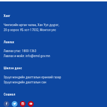
Хаяг
Чингисийн өргөн чөлөө, Хан Уул дүүрэг,
20-р хороо УБ хот-17032, Монгол улс
Лавлах
Лавлах утас:
1800-1363
Лавлах и-мэйл:
info@emd.gov.mn
Шилэн данс
Эрүүл мэндийн даатгалын ерөнхий газар
Эрүүл мэндийн даатгалын сан
Сошиал