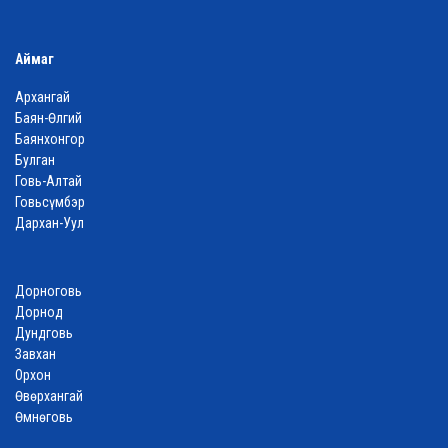
Аймаг
Архангай
Баян-Өлгий
Баянхонгор
Булган
Говь-Алтай
Говьсүмбэр
Дархан-Уул
Дорноговь
Дорнод
Дундговь
Завхан
Орхон
Өвөрхангай
Өмнөговь