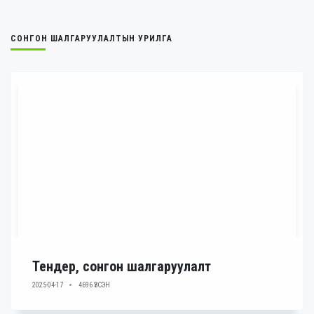
3 сар
4 сар
СОНГОН ШАЛГАРУУЛАЛТЫН УРИЛГА
5 сар
6 сар
7 сар
8 сар
9 сар
10 сар
11 сар
12 сар
Тендер, сонгон шалгаруулалт
2025-04-17
4696 ҮЗСЭН