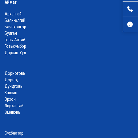
Аймаг
Архангай
Баян-Өлгий
Баянхонгор
Булган
Говь-Алтай
Говьсүмбэр
Дархан-Уул
Дорноговь
Дорнод
Дундговь
Завхан
Орхон
Өвөрхангай
Өмнөговь
Сүхбаатар