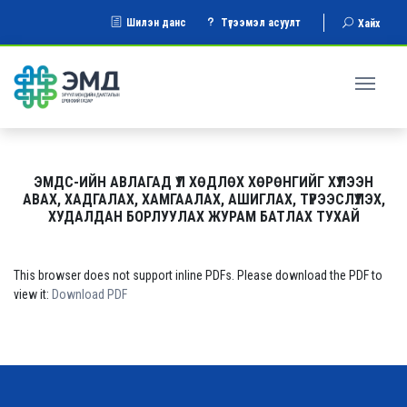
Шилэн данс
Түгээмэл асуулт
Хайх
ЭМДС-ИЙН АВЛАГАД ҮЛ ХӨДЛӨХ ХӨРӨНГИЙГ ХҮЛЭЭН
АВАХ, ХАДГАЛАХ, ХАМГААЛАХ, АШИГЛАХ, ТҮРЭЭСЛҮҮЛЭХ,
ХУДАЛДАН БОРЛУУЛАХ ЖУРАМ БАТЛАХ ТУХАЙ
This browser does not support inline PDFs. Please download the PDF to
view it:
Download PDF