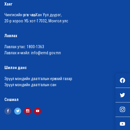
Хаяг
Чингисийн өргөн чөлөө, Хан Уул дүүрэг,
20-р хороо УБ хот-17032, Монгол улс
Лавлах
Лавлах утас:
1800-1363
Лавлах и-мэйл:
info@emd.gov.mn
Шилэн данс
Эрүүл мэндийн даатгалын ерөнхий газар
Эрүүл мэндийн даатгалын сан
Сошиал