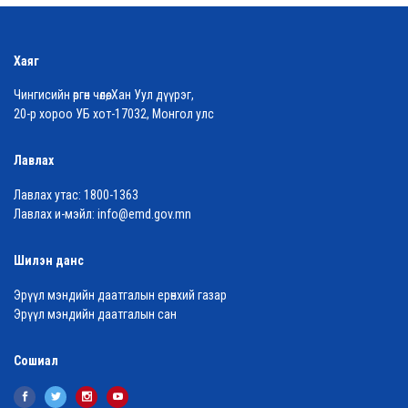
Хаяг
Чингисийн өргөн чөлөө, Хан Уул дүүрэг,
20-р хороо УБ хот-17032, Монгол улс
Лавлах
Лавлах утас:
1800-1363
Лавлах и-мэйл:
info@emd.gov.mn
Шилэн данс
Эрүүл мэндийн даатгалын ерөнхий газар
Эрүүл мэндийн даатгалын сан
Сошиал