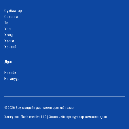
Сүхбаатар
Сэлэнгэ
Төв
Увс
Ховд
Хөвсгөл
Хэнтий
Дүүрэг
Налайх
Багануур
© 2026 Эрүүл мэндийн даатгалын ерөнхий газар
Хөгжүүлсэн:
Slash creative LLC
| Зохиогчийн эрх хуулиар хамгаалагдсан