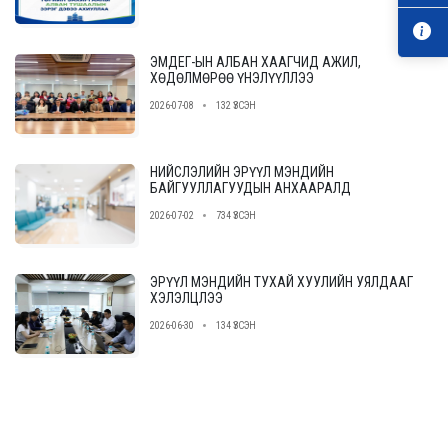
ЭМДЕГ-ЫН АЛБАН ХААГЧИД АЖИЛ,
ХӨДӨЛМӨРӨӨ ҮНЭЛҮҮЛЛЭЭ
2026-07-08
132 ҮЗСЭН
НИЙСЛЭЛИЙН ЭРҮҮЛ МЭНДИЙН
БАЙГУУЛЛАГУУДЫН АНХААРАЛД
2026-07-02
734 ҮЗСЭН
ЭРҮҮЛ МЭНДИЙН ТУХАЙ ХУУЛИЙН УЯЛДААГ
ХЭЛЭЛЦЛЭЭ
2026-06-30
134 ҮЗСЭН