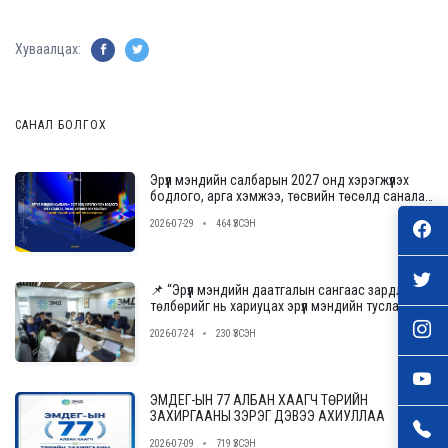
Хуваалцах:
САНАЛ БОЛГОХ
Эрүүл мэндийн салбарын 2027 онд хэрэгжүүлэх
бодлого, арга хэмжээ, төсвийн төсөлд саналаа
өгнө үү
2026-07-29
464 ҮЗСЭН
📌 “Эрүүл мэндийн даатгалын сангаас зардлын
төлбөрийг нь хариуцах эрүүл мэндийн тусламж,
үйлчилгээ үзүүлэх байгууллагыг сонгон
2026-07-24
230 ҮЗСЭН
шалгаруулах журам”-ын төслийн ээлжит
уулзалт, хэлэлцүүлгийг зохион байгууллаа.
ЭМДЕГ-ЫН 77 АЛБАН ХААГЧ ТӨРИЙН
ЗАХИРГААНЫ ЗЭРЭГ ДЭВЭЭ АХИУЛЛАА
2026-07-09
719 ҮЗСЭН