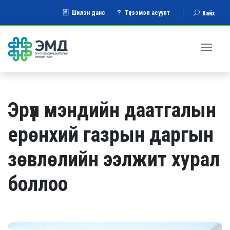
Шилэн данс
Түгээмэл асуулт
Хайх
Эрүүл мэндийн даатгалын
ерөнхий газрын даргын
зөвлөлийн ээлжит хурал
боллоо