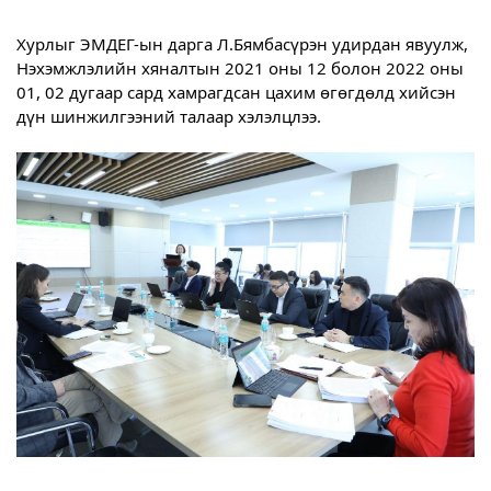
Хурлыг ЭМДЕГ-ын дарга Л.Бямбасүрэн удирдан явуулж, 
Нэхэмжлэлийн хяналтын 2021 оны 12 болон 2022 оны 
01, 02 дугаар сард хамрагдсан цахим өгөгдөлд хийсэн 
дүн шинжилгээний талаар хэлэлцлээ.