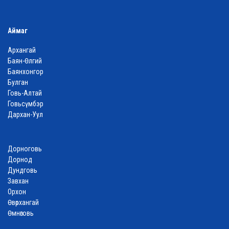
Аймаг
Архангай
Баян-Өлгий
Баянхонгор
Булган
Говь-Алтай
Говьсүмбэр
Дархан-Уул
Дорноговь
Дорнод
Дундговь
Завхан
Орхон
Өвөрхангай
Өмнөговь