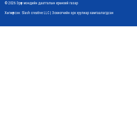
© 2026 Эрүүл мэндийн даатгалын ерөнхий газар
Хөгжүүлсэн:
Slash creative LLC
| Зохиогчийн эрх хуулиар хамгаалагдсан