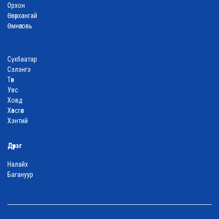
Орхон
Өвөрхангай
Өмнөговь
Сүхбаатар
Сэлэнгэ
Төв
Увс
Ховд
Хөвсгөл
Хэнтий
Дүүрэг
Налайх
Багануур