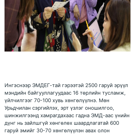
Ингэснээр ЭМДЕГ-тай гэрээтэй 2500 гаруй эрүүл 
мэндийн байгууллагуудаас 16 төрлийн тусламж, 
үйлчилгээг 70-100 хувь хөнгөлүүлнэ. Мөн 
Урьдчилан сэргийлэх, эрт үзлэг оношилгоо, 
шинжилгээнд хамрагдахаас гадна ЭМД-аас үнийн 
дүнг нь зайлшгүй хөнгөлөх шаардлагатай 600 
гаруй эмийг 30-70 хөнгөлүүлэн авах олон 