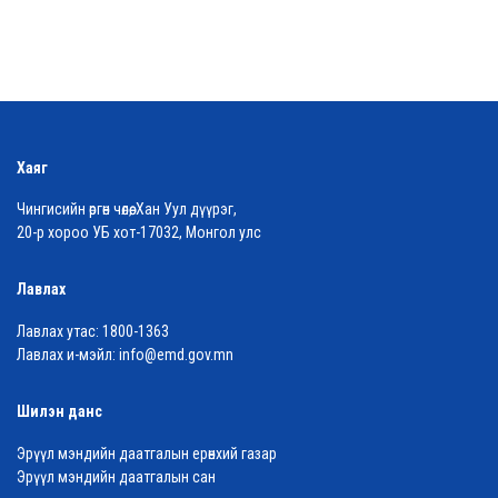
Хаяг
Чингисийн өргөн чөлөө, Хан Уул дүүрэг,
20-р хороо УБ хот-17032, Монгол улс
Лавлах
Лавлах утас:
1800-1363
Лавлах и-мэйл:
info@emd.gov.mn
Шилэн данс
Эрүүл мэндийн даатгалын ерөнхий газар
Эрүүл мэндийн даатгалын сан