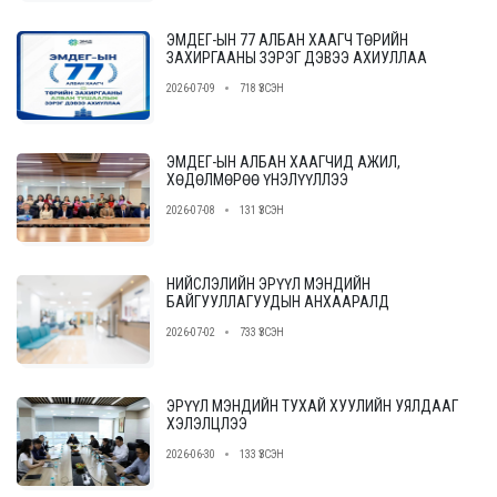
ЭМДЕГ-ЫН 77 АЛБАН ХААГЧ ТӨРИЙН
ЗАХИРГААНЫ ЗЭРЭГ ДЭВЭЭ АХИУЛЛАА
2026-07-09
718 ҮЗСЭН
ЭМДЕГ-ЫН АЛБАН ХААГЧИД АЖИЛ,
ХӨДӨЛМӨРӨӨ ҮНЭЛҮҮЛЛЭЭ
2026-07-08
131 ҮЗСЭН
НИЙСЛЭЛИЙН ЭРҮҮЛ МЭНДИЙН
БАЙГУУЛЛАГУУДЫН АНХААРАЛД
2026-07-02
733 ҮЗСЭН
ЭРҮҮЛ МЭНДИЙН ТУХАЙ ХУУЛИЙН УЯЛДААГ
ХЭЛЭЛЦЛЭЭ
2026-06-30
133 ҮЗСЭН