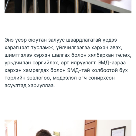
Энэ үеэр оюутан залуус шаардлагатай үедээ 
хэрэгцээт тусламж, үйлчилгээгээ хэрхэн авах, 
шимтгэлээ хэрхэн шалгах болон хялбархан төлөх, 
урьдчилан сэргийлэх, эрт илрүүлэгт ЭМД-аараа 
хэрхэн хамрагдах болон ЭМД-тай холбоотой бүх 
төрлийн зөвлөгөө, мэдээлэл өгч сонирхсон 
асуултад хариуллаа. 