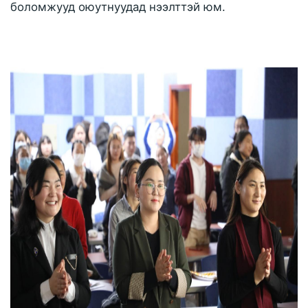
боломжууд оюутнуудад нээлттэй юм.