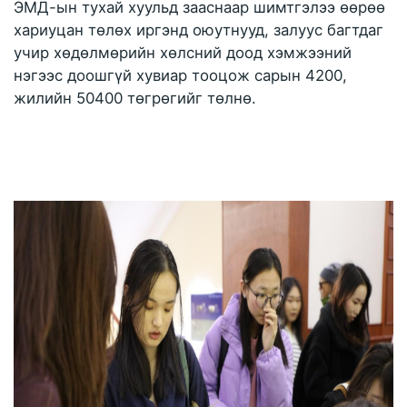
ЭМД-ын тухай хуульд зааснаар шимтгэлээ өөрөө 
хариуцан төлөх иргэнд оюутнууд, залуус багтдаг 
учир хөдөлмөрийн хөлсний доод хэмжээний 
нэгээс доошгүй хувиар тооцож сарын 4200, 
жилийн 50400 төгрөгийг төлнө. 