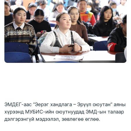
ЭМДЕГ-аас “Эерэг хандлага – Эрүүл оюутан” аяны 
хүрээнд МУБИС-ийн оюутнуудад ЭМД-ын талаар 
дэлгэрэнгүй мэдээлэл, зөвлөгөө өглөө.