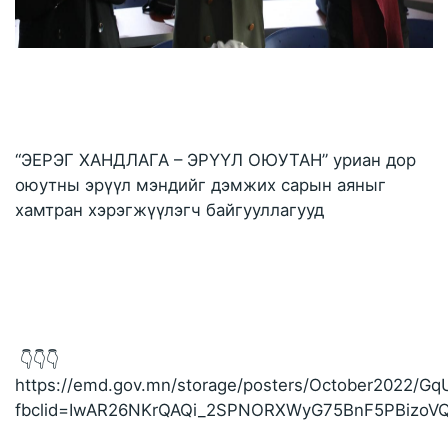
“ЭЕРЭГ ХАНДЛАГА – ЭРҮҮЛ ОЮУТАН” уриан дор 
оюутны эрүүл мэндийг дэмжих сарын аяныг 
хамтран хэрэгжүүлэгч байгууллагууд
 👇👇👇
https://emd.gov.mn/storage/posters/October2022/G
fbclid=IwAR26NKrQAQi_2SPNORXWyG75BnF5PBizoVQ