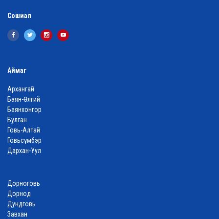
Сошиал
Аймаг
Архангай
Баян-Өлгий
Баянхонгор
Булган
Говь-Алтай
Говьсүмбэр
Дархан-Уул
Дорноговь
Дорнод
Дундговь
Завхан