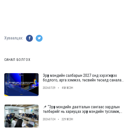
Хуваалцах:
САНАЛ БОЛГОХ
Эрүүл мэндийн салбарын 2027 онд хэрэгжүүлэх
бодлого, арга хэмжээ, төсвийн төсөлд саналаа
өгнө үү
2026-07-29
458 ҮЗСЭН
📌 “Эрүүл мэндийн даатгалын сангаас зардлын
төлбөрийг нь хариуцах эрүүл мэндийн тусламж,
үйлчилгээ үзүүлэх байгууллагыг сонгон
2026-07-24
229 ҮЗСЭН
шалгаруулах журам”-ын төслийн ээлжит
уулзалт, хэлэлцүүлгийг зохион байгууллаа.