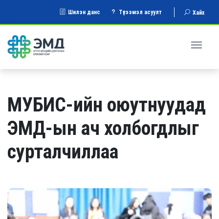
Шилэн данс
Түгээмэл асуулт
Хайх
МУБИС-ийн оюутнуудад
ЭМД-ын ач холбогдлыг
сурталчиллаа