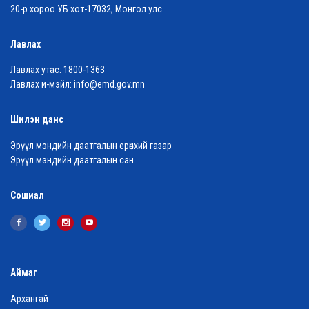
20-р хороо УБ хот-17032, Монгол улс
Лавлах
Лавлах утас:
1800-1363
Лавлах и-мэйл:
info@emd.gov.mn
Шилэн данс
Эрүүл мэндийн даатгалын ерөнхий газар
Эрүүл мэндийн даатгалын сан
Сошиал
Аймаг
Архангай