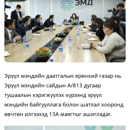
Эрүүл мэндийн даатгалын ерөнхий газар нь 
Эрүүл мэндийн сайдын А/813 дугаар 
тушаалын хэрэгжүүлэх хүрээнд эрүүл 
мэндийн байгууллага болон шатлал хооронд 
өвчтөн илгээхэд 13А маягтыг ашигладаг. 