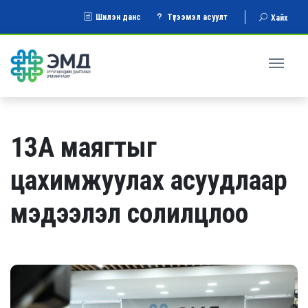
Шилэн данс
Түгээмэл асуулт
Хайх
13А маягтыг
цахимжуулах асуудлаар
мэдээлэл солилцлоо