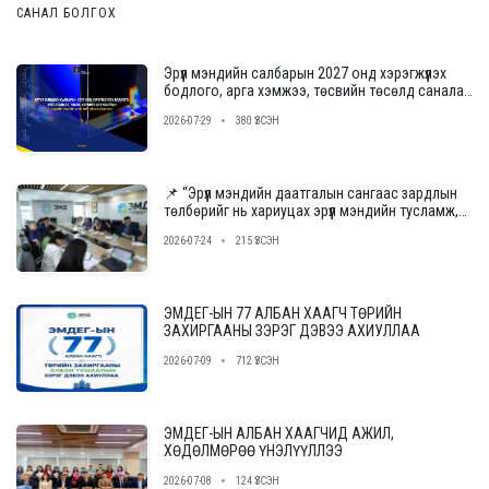
САНАЛ БОЛГОХ
Эрүүл мэндийн салбарын 2027 онд хэрэгжүүлэх
бодлого, арга хэмжээ, төсвийн төсөлд саналаа
өгнө үү
2026-07-29
380 ҮЗСЭН
📌 “Эрүүл мэндийн даатгалын сангаас зардлын
төлбөрийг нь хариуцах эрүүл мэндийн тусламж,
үйлчилгээ үзүүлэх байгууллагыг сонгон
2026-07-24
215 ҮЗСЭН
шалгаруулах журам”-ын төслийн ээлжит
уулзалт, хэлэлцүүлгийг зохион байгууллаа.
ЭМДЕГ-ЫН 77 АЛБАН ХААГЧ ТӨРИЙН
ЗАХИРГААНЫ ЗЭРЭГ ДЭВЭЭ АХИУЛЛАА
2026-07-09
712 ҮЗСЭН
ЭМДЕГ-ЫН АЛБАН ХААГЧИД АЖИЛ,
ХӨДӨЛМӨРӨӨ ҮНЭЛҮҮЛЛЭЭ
2026-07-08
124 ҮЗСЭН