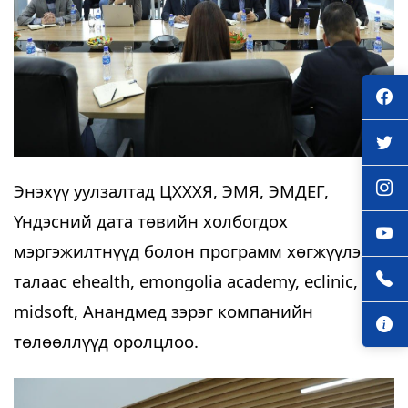
Энэхүү уулзалтад ЦХХХЯ, ЭМЯ, ЭМДЕГ, 
Үндэсний дата төвийн холбогдох 
мэргэжилтнүүд болон программ хөгжүүлэгч 
талаас ehealth, emongolia academy, eclinic, 
midsoft, Анандмед зэрэг компанийн 
төлөөллүүд оролцлоо. 