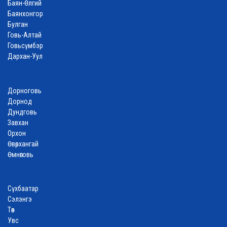
Баян-Өлгий
Баянхонгор
Булган
Говь-Алтай
Говьсүмбэр
Дархан-Уул
Дорноговь
Дорнод
Дундговь
Завхан
Орхон
Өвөрхангай
Өмнөговь
Сүхбаатар
Сэлэнгэ
Төв
Увс