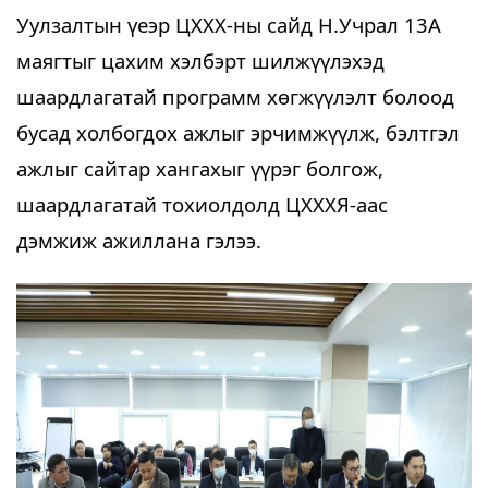
Уулзалтын үеэр ЦХХХ-ны сайд Н.Учрал 13А 
маягтыг цахим хэлбэрт шилжүүлэхэд 
шаардлагатай программ хөгжүүлэлт болоод 
бусад холбогдох ажлыг эрчимжүүлж, бэлтгэл 
ажлыг сайтар хангахыг үүрэг болгож, 
шаардлагатай тохиолдолд ЦХХХЯ-аас 
дэмжиж ажиллана гэлээ. 