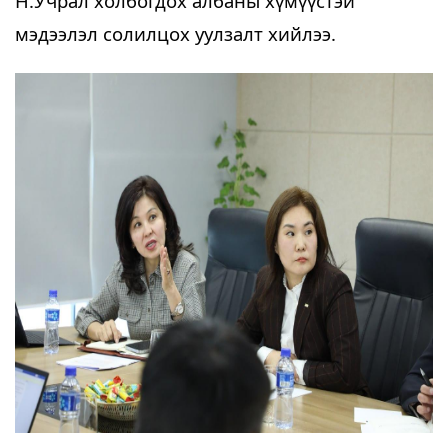
Н.Учрал холбогдох албаны хүмүүстэй 
мэдээлэл солилцох уулзалт хийлээ. 