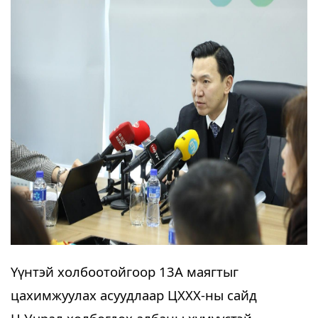
Үүнтэй холбоотойгоор 13А маягтыг 
цахимжуулах асуудлаар ЦХХХ-ны сайд 