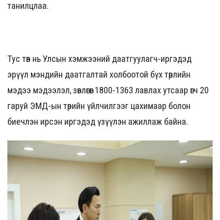
танилцлаа.
Тус төв нь Улсын хэмжээний даатгуулагч-иргэдэд
эрүүл мэндийн даатгалтай холбоотой бүх төрлийн
мэдээ мэдээлэл, зөвлөгөөг 1800-1363 лавлах утсаар өгч 20
гаруй ЭМД-ын төрийн үйлчилгээг цахимаар болон
биечлэн ирсэн иргэдэд үзүүлэн ажиллаж байна.