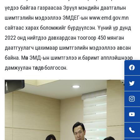
үедээ байгаа газраасаа Эрүүл мэндийн даатгалын
шимтгэлийн мэдээллээ ЭМДЕГ-ын www.emd.gov.mn
сайтаас харах боломжийг бүрдүүлсэн. Үүний үр дүнд
2022 онд нийтдээ давхардсан тоогоор 450 мянган
даатгуулагч цахимаар шимтгэлийн мэдээллээ авсан
байна. Мөн ЭМД-ын шимтгэлээ и.баримт апплэйшнээр
дамжуулан төлдөг болгосон.