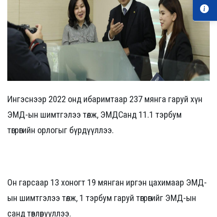
Ингэснээр 2022 онд ибаримтаар 237 мянга гаруй хүн
ЭМД-ын шимтгэлээ төлж, ЭМДСанд 11.1 тэрбум
төгрөгийн орлогыг бүрдүүллээ.
Он гарсаар 13 хоногт 19 мянган иргэн цахимаар ЭМД-
ын шимтгэлээ төлж, 1 тэрбум гаруй төгрөгийг ЭМД-ын
санд төвлөрүүллээ.