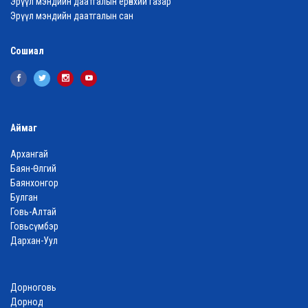
Эрүүл мэндийн даатгалын ерөнхий газар
Эрүүл мэндийн даатгалын сан
Сошиал
Аймаг
Архангай
Баян-Өлгий
Баянхонгор
Булган
Говь-Алтай
Говьсүмбэр
Дархан-Уул
Дорноговь
Дорнод