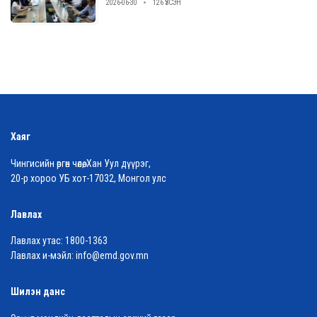
2026-06-30
126 ҮЗСЭН
Хаяг
Чингисийн өргөн чөлөө, Хан Уул дүүрэг,
20-р хороо УБ хот-17032, Монгол улс
Лавлах
Лавлах утас:
1800-1363
Лавлах и-мэйл:
info@emd.gov.mn
Шилэн данс