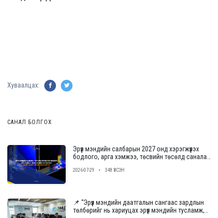
Хуваалцах:
САНАЛ БОЛГОХ
Эрүүл мэндийн салбарын 2027 онд хэрэгжүүлэх
бодлого, арга хэмжээ, төсвийн төсөлд саналаа
өгнө үү
2026-07-29
348 ҮЗСЭН
📌 “Эрүүл мэндийн даатгалын сангаас зардлын
төлбөрийг нь хариуцах эрүүл мэндийн тусламж,
үйлчилгээ үзүүлэх байгууллагыг сонгон