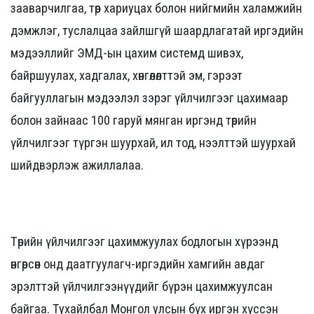
зааварчилгаа, төр хариуцах болон нийгмийн халамжийн
дэмжлэг, туслалцаа зайлшгүй шаардлагатай иргэдийн
мэдээллийг ЭМД-ын цахим системд шивэх,
байршуулах, хадгалах, хөнгөлөлттэй эм, гэрээт
байгууллагын мэдээлэл зэрэг үйлчилгээг цахимаар
болон зайнаас 100 гаруй мянган иргэнд төрийн
үйлчилгээг түргэн шуурхай, ил тод, нээлттэй шуурхай
шийдвэрлэж ажиллалаа.
Төрийн үйлчилгээг цахимжуулах бодлогын хүрээнд
өнгөрсөн онд даатгуулагч-иргэдийн хамгийн авдаг
эрэлттэй үйлчилгээнүүдийг бүрэн цахимжуулсан
байгаа. Тухайлбал Монгол улсын бүх иргэн хүссэн