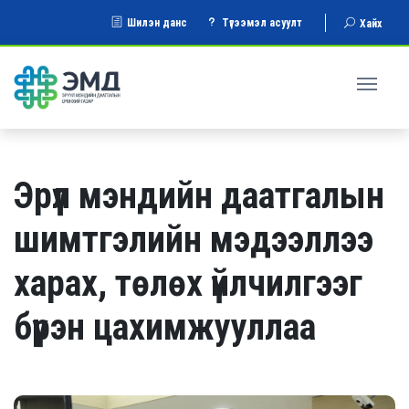
Шилэн данс
Түгээмэл асуулт
Хайх
Эрүүл мэндийн даатгалын
шимтгэлийн мэдээллээ
харах, төлөх үйлчилгээг
бүрэн цахимжууллаа