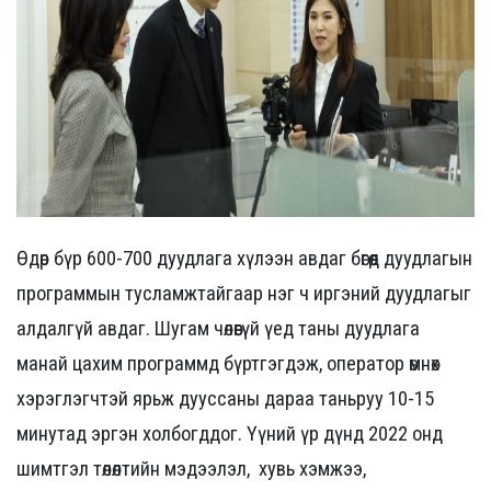
Өдөр бүр 600-700 дуудлага хүлээн авдаг бөгөөд дуудлагын
программын тусламжтайгаар нэг ч иргэний дуудлагыг
алдалгүй авдаг. Шугам чөлөөгүй үед таны дуудлага
манай цахим программд бүртгэгдэж, оператор өмнөх
хэрэглэгчтэй ярьж дууссаны дараа таньруу 10-15
минутад эргэн холбогддог. Үүний үр дүнд 2022 онд
шимтгэл төлөлтийн мэдээлэл, хувь хэмжээ,