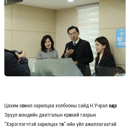
Цахим хөгжил харилцаа холбооны сайд Н.Учрал өнөөдөр
Эрүүл мэндийн даатгалын ерөнхий газрын
“Хэрэглэгчтэй харилцах төв”-ийн үйл ажиллагаатай