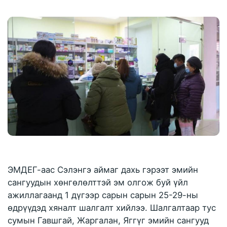
ЭМДЕГ-аас Сэлэнгэ аймаг дахь гэрээт эмийн 
сангуудын хөнгөлөлттэй эм олгож буй үйл 
ажиллагаанд 1 дүгээр сарын сарын 25-29-ны 
өдрүүдэд хяналт шалгалт хийлээ. Шалгалтаар тус 
сумын Гавшгай, Жаргалан, Яггүг эмийн сангууд 