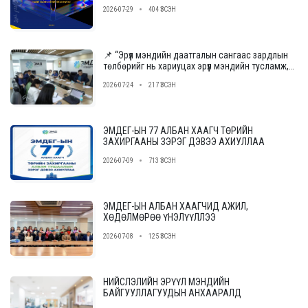
өгнө үү
2026-07-29
404 ҮЗСЭН
📌 “Эрүүл мэндийн даатгалын сангаас зардлын
төлбөрийг нь хариуцах эрүүл мэндийн тусламж,
үйлчилгээ үзүүлэх байгууллагыг сонгон
2026-07-24
217 ҮЗСЭН
шалгаруулах журам”-ын төслийн ээлжит
уулзалт, хэлэлцүүлгийг зохион байгууллаа.
ЭМДЕГ-ЫН 77 АЛБАН ХААГЧ ТӨРИЙН
ЗАХИРГААНЫ ЗЭРЭГ ДЭВЭЭ АХИУЛЛАА
2026-07-09
713 ҮЗСЭН
ЭМДЕГ-ЫН АЛБАН ХААГЧИД АЖИЛ,
ХӨДӨЛМӨРӨӨ ҮНЭЛҮҮЛЛЭЭ
2026-07-08
125 ҮЗСЭН
НИЙСЛЭЛИЙН ЭРҮҮЛ МЭНДИЙН
БАЙГУУЛЛАГУУДЫН АНХААРАЛД