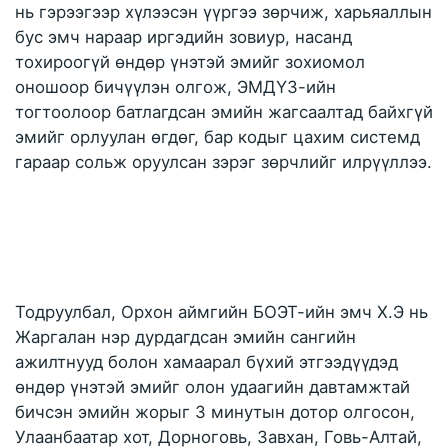
нь гэрээгээр хүлээсэн үүргээ зөрчиж, харьяаллын 
бус эмч нараар иргэдийн зовиур, насанд 
тохироогүй өндөр үнэтэй эмийг зохиомол 
оношоор бичүүлэн олгож, ЭМДҮЗ-ийн 
тогтоолоор батлагдсан эмийн жагсаалтад байхгүй 
эмийг орлуулан өгдөг, бар кодыг цахим системд 
гараар сольж оруулсан зэрэг зөрчлийг илрүүллээ.
Тодруулбал, Орхон аймгийн БОЭТ-ийн эмч Х.Э нь 
Жаргалан нэр дурдагдсан эмийн сангийн 
ажилтнууд болон хамаарал бүхий этгээдүүдэд 
өндөр үнэтэй эмийг олон удаагийн давтамжтай 
бичсэн эмийн жорыг 3 минутын дотор олгосон, 
Улаанбаатар хот, Дорноговь, Завхан, Говь-Алтай, 