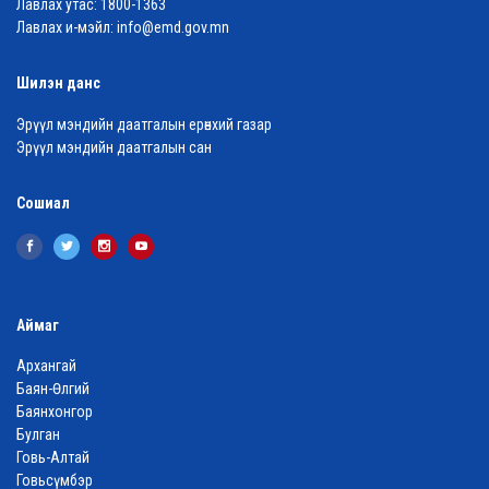
Лавлах утас:
1800-1363
Лавлах и-мэйл:
info@emd.gov.mn
Шилэн данс
Эрүүл мэндийн даатгалын ерөнхий газар
Эрүүл мэндийн даатгалын сан
Сошиал
Аймаг
Архангай
Баян-Өлгий
Баянхонгор
Булган
Говь-Алтай
Говьсүмбэр