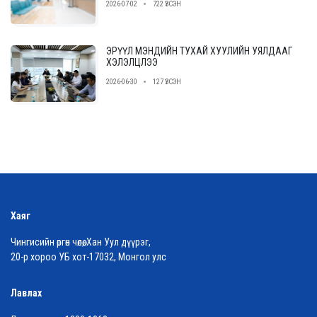
2026-07-02
722 ҮЗСЭН
ЭРҮҮЛ МЭНДИЙН ТУХАЙ ХУУЛИЙН УЯЛДААГ
ХЭЛЭЛЦЛЭЭ
2026-06-30
127 ҮЗСЭН
Хаяг
Чингисийн өргөн чөлөө, Хан Уул дүүрэг,
20-р хороо УБ хот-17032, Монгол улс
Лавлах