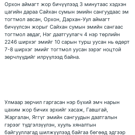
Орхон аймагт жор бичүүлээд 3 минутаас хэдхэн 
цагийн дараа Сайхан сумын эмийн сангуудаас эм 
тогтмол авсан, Орхон, Дархан-Уул аймагт 
бичүүлсэн жорыг Сайхан сумын эмийн сангаас 
тогтмол авдаг, Нэг даатгуулагч 4 нэр төрлийн 
2246 ширхэг эмийг 10 сарын турш уусан нь өдөрт 
7-8 ширхэг эмийг тогтмол уусан зэрэг ноцтой 
зөрчлүүдийг илрүүлээд байна. 
Улмаар зөрчил гаргасан нэр бүхий эмч нарын 
цахим жор бичих эрхийг хасаж, Гавшгай, 
Жаргалан, Яггүг эмийн сангуудын даатгалын 
гэрээг түдгэлзүүлэн, хууль хяналтын 
байгууллагад шилжүүлээд байгаа бөгөөд эдгээр 