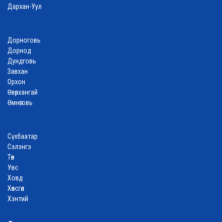
Дархан-Уул
Дорноговь
Дорнод
Дундговь
Завхан
Орхон
Өвөрхангай
Өмнөговь
Сүхбаатар
Сэлэнгэ
Төв
Увс
Ховд
Хөвсгөл
Хэнтий