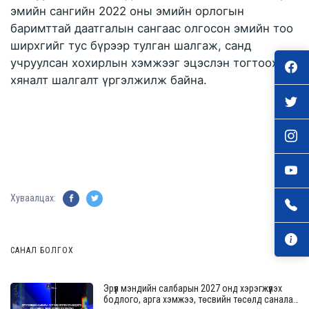
эмийн сангийн 2022 оны эмийн орлогын 
баримттай даатгалын сангаас олгосон эмийн тоо 
ширхгийг тус бүрээр тулган шалгаж, санд 
учруулсан хохирлын хэмжээг эцэслэн тогтоохоор 
хяналт шалгалт үргэлжилж байна.
Хуваалцах:
САНАЛ БОЛГОХ
Эрүүл мэндийн салбарын 2027 онд хэрэгжүүлэх
бодлого, арга хэмжээ, төсвийн төсөлд саналаа