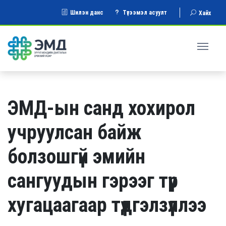
Шилэн данс
Түгээмэл асуулт
Хайх
ЭМД-ын санд хохирол
учруулсан байж
болзошгүй эмийн
сангуудын гэрээг түр
хугацаагаар түдгэлзүүллээ