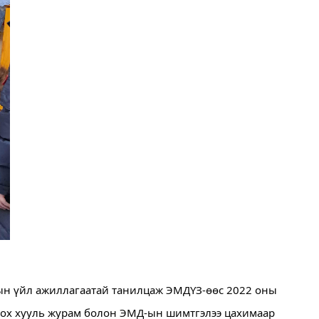
ын үйл ажиллагаатай танилцаж ЭМДҮЗ-өөс 2022 оны 
дох хууль журам болон ЭМД-ын шимтгэлээ цахимаар 