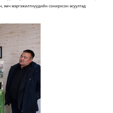
гч, эмч мэргэжилтнүүдийн сонирхсон асуултад 