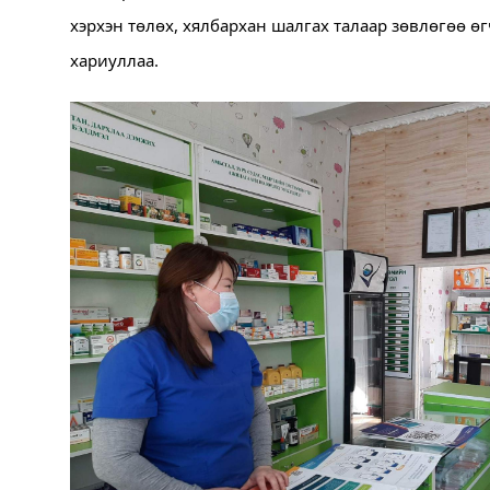
хэрхэн төлөх, хялбархан шалгах талаар зөвлөгөө ө
хариуллаа. 