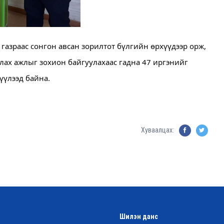
зраас сонгон авсан зорилтот бүлгийн өрхүүдээр орж, 
ах ажлыг зохион байгуулахаас гадна 47 иргэнийг 
үүлээд байна. 
Хуваалцах:
Шилэн данс