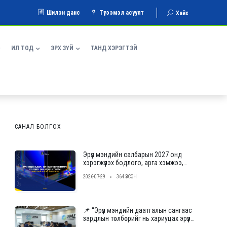
Шилэн данс
Түгээмэл асуулт
Хайх
ИЛ ТОД
ЭРХ ЗҮЙ
ТАНД ХЭРЭГТЭЙ
САНАЛ БОЛГОХ
Эрүүл мэндийн салбарын 2027 онд
хэрэгжүүлэх бодлого, арга хэмжээ,
төсвийн төсөлд саналаа өгнө үү
2026-07-29
364 ҮЗСЭН
📌 “Эрүүл мэндийн даатгалын сангаас
зардлын төлбөрийг нь хариуцах эрүүл
мэндийн тусламж, үйлчилгээ үзүүлэх