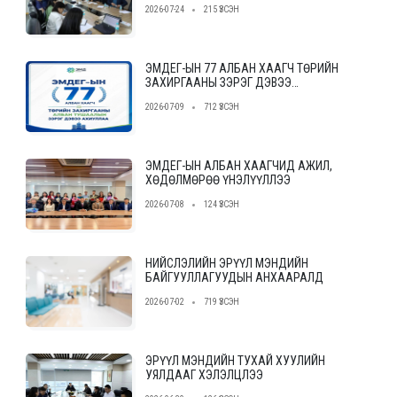
2026-07-24
215 ҮЗСЭН
байгууллагыг сонгон шалгаруулах
журам”-ын төслийн ээлжит уулзалт,
хэлэлцүүлгийг зохион байгууллаа.
ЭМДЕГ-ЫН 77 АЛБАН ХААГЧ ТӨРИЙН
ЗАХИРГААНЫ ЗЭРЭГ ДЭВЭЭ
АХИУЛЛАА
2026-07-09
712 ҮЗСЭН
ЭМДЕГ-ЫН АЛБАН ХААГЧИД АЖИЛ,
ХӨДӨЛМӨРӨӨ ҮНЭЛҮҮЛЛЭЭ
2026-07-08
124 ҮЗСЭН
НИЙСЛЭЛИЙН ЭРҮҮЛ МЭНДИЙН
БАЙГУУЛЛАГУУДЫН АНХААРАЛД
2026-07-02
719 ҮЗСЭН
ЭРҮҮЛ МЭНДИЙН ТУХАЙ ХУУЛИЙН
УЯЛДААГ ХЭЛЭЛЦЛЭЭ