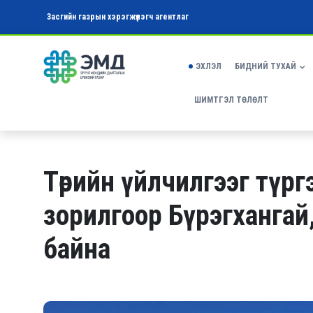
Засгийн газрын хэрэгжүүлэгч агентлаг
ЭХЛЭЛ
БИДНИЙ ТУХАЙ
ШИМТГЭЛ ТӨЛӨЛТ
Төрийн үйлчилгээг түрг
зорилгоор Бүрэгханга
байна