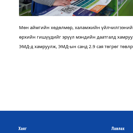
Мөн аймгийн хөдөлмөр, халамжийн үйлчилгээний га
өрхийн гишүүдийг эрүүл мэндийн даатгалд хамруул
ЭМД-д хамруулж, ЭМД-ын санд 2.9 сая төгрөг төвлр
Хаяг
Лавлах