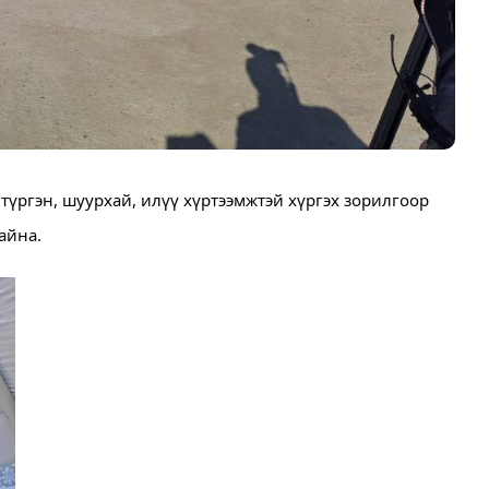
үргэн, шуурхай, илүү хүртээмжтэй хүргэх зорилгоор 
айна. 