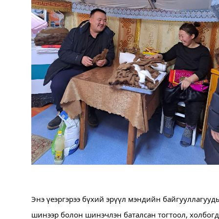
Энэ үеэргэрээ бүхий эрүүл мэндийн байгууллагууд
шинээр болон шинэчлэн баталсан тогтоол, холбог