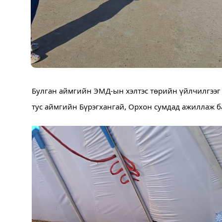
Булган аймгийн ЭМД-ын хэлтэс төрийн үйлчилгээг т
тус аймгийн Бүрэгхангай, Орхон сумдад ажиллаж б