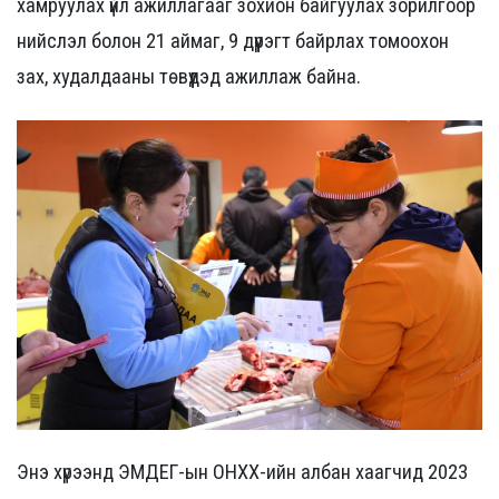
хамруулах үйл ажиллагааг зохион байгуулах зорилгоор
нийслэл болон 21 аймаг, 9 дүүрэгт байрлах томоохон
зах, худалдааны төвүүдэд ажиллаж байна.
Энэ хүрээнд ЭМДЕГ-ын ОНХХ-ийн албан хаагчид 2023