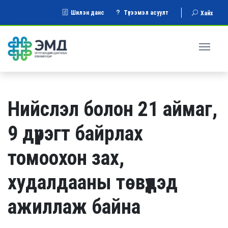
Шилэн данс
Түгээмэл асуулт
Хайх
Нийслэл болон 21 аймаг,
9 дүүрэгт байрлах
томоохон зах,
худалдааны төвүүдэд
ажиллаж байна