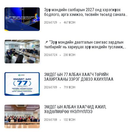
Эрүүл мэндийн салбарын 2027 онд хэрэгжүүлэх
бодлого, арга хэмжээ, төсвийн төсөлд саналаа
өгнө үү
2026-07-29
467 ҮЗСЭН
📌 “Эрүүл мэндийн даатгалын сангаас зардлын
төлбөрийг нь хариуцах эрүүл мэндийн тусламж,
үйлчилгээ үзүүлэх байгууллагыг сонгон
2026-07-24
230 ҮЗСЭН
шалгаруулах журам”-ын төслийн ээлжит
уулзалт, хэлэлцүүлгийг зохион байгууллаа.
ЭМДЕГ-ЫН 77 АЛБАН ХААГЧ ТӨРИЙН
ЗАХИРГААНЫ ЗЭРЭГ ДЭВЭЭ АХИУЛЛАА
2026-07-09
719 ҮЗСЭН
ЭМДЕГ-ЫН АЛБАН ХААГЧИД АЖИЛ,
ХӨДӨЛМӨРӨӨ ҮНЭЛҮҮЛЛЭЭ
2026-07-08
132 ҮЗСЭН