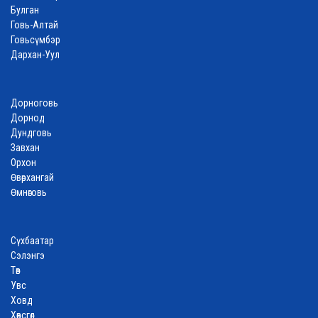
Булган
Говь-Алтай
Говьсүмбэр
Дархан-Уул
Дорноговь
Дорнод
Дундговь
Завхан
Орхон
Өвөрхангай
Өмнөговь
Сүхбаатар
Сэлэнгэ
Төв
Увс
Ховд
Хөвсгөл