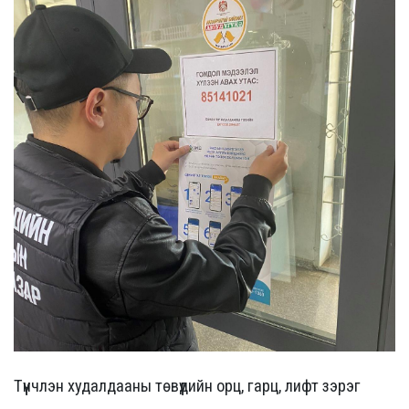
Түүнчлэн худалдааны төвүүдийн орц, гарц, лифт зэрэг