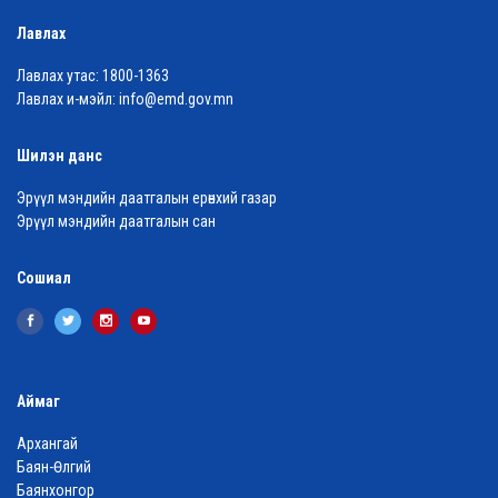
Лавлах
Лавлах утас:
1800-1363
Лавлах и-мэйл:
info@emd.gov.mn
Шилэн данс
Эрүүл мэндийн даатгалын ерөнхий газар
Эрүүл мэндийн даатгалын сан
Сошиал
Аймаг
Архангай
Баян-Өлгий
Баянхонгор