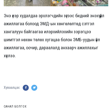
Энэ үеэр худалдаа эрхлэгчдийн зүгээс бидний энэхүү үйл
ажиллагаа болоод ЭМД-ын хөнгөлөлтөд сэтгэл
хангалуун байгаагаа илэрхийлэхийн зэрэгцээ
шимтгэл нөхөн төлөх хугацаа болон ЭМБ-уудын үйл
ажиллагаа, оочир, дараалалд анхаарч ажиллахыг
хүслээ.
Хуваалцах:
САНАЛ БОЛГОХ