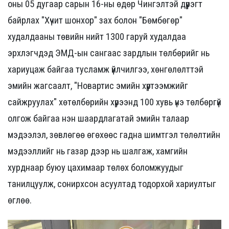
оны 05 дугаар сарын 16-ны өдөр Чингэлтэй дүүрэгт
байрлах "Хүчит шонхор" зах болон "Бөмбөгөр"
худалдааны төвийн нийт 1300 гаруй худалдаа
эрхлэгчдэд ЭМД-ын сангаас зардлын төлбөрийг нь
хариуцаж байгаа тусламж үйлчилгээ, хөнгөлөлттэй
эмийн жагсаалт, "Новартис эмийн хүртээмжийг
сайжруулах" хөтөлбөрийн хүрээнд 100 хувь үнэ төлбөргүй
олгож байгаа нэн шаардлагатай эмийн талаар
мэдээлэл, зөвлөгөө өгөхөөс гадна шимтгэл төлөлтийн
мэдээллийг нь газар дээр нь шалгаж, хамгийн
хурднаар буюу цахимаар төлөх боломжуудыг
танилцуулж, сонирхсон асуултад тодорхой хариултыг
өглөө.