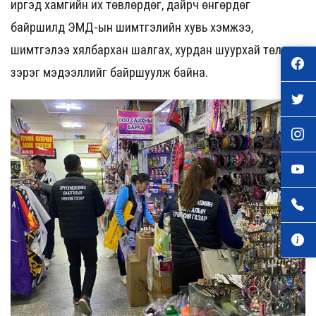
иргэд хамгийн их төвлөрдөг, дайрч өнгөрдөг
байршилд ЭМД-ын шимтгэлийн хувь хэмжээ,
шимтгэлээ хялбархан шалгах, хурдан шуурхай төлөх
зэрэг мэдээллийг байршуулж байна.