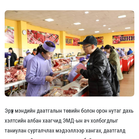
Эрүүл мэндийн даатгалын төвийн болон орон нутаг дахь
хэлтсийн албан хаагчид ЭМД-ын ач холбогдлыг
таниулан сурталчлах мэдээллээр хангах, даатгалд