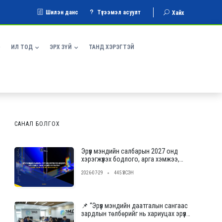
Шилэн данс
Түгээмэл асуулт
Хайх
ИЛ ТОД
ЭРХ ЗҮЙ
ТАНД ХЭРЭГТЭЙ
САНАЛ БОЛГОХ
Эрүүл мэндийн салбарын 2027 онд
хэрэгжүүлэх бодлого, арга хэмжээ,
төсвийн төсөлд саналаа өгнө үү
2026-07-29
445 ҮЗСЭН
📌 “Эрүүл мэндийн даатгалын сангаас
зардлын төлбөрийг нь хариуцах эрүүл
мэндийн тусламж, үйлчилгээ үзүүлэх