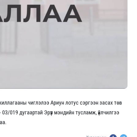
ажиллагааны чиглэлээ Ариун лотус сэргээн засах төв
03/019 дугаартай Эрүүл мэндийн тусламж, үйлчилгээ
лаа.