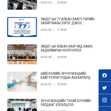
2026-07-24
229 ҮЗСЭН
байгууллагыг сонгон шалгаруулах
журам”-ын төслийн ээлжит уулзалт,
хэлэлцүүлгийг зохион байгууллаа.
ЭМДЕГ-ЫН 77 АЛБАН ХААГЧ ТӨРИЙН
ЗАХИРГААНЫ ЗЭРЭГ ДЭВЭЭ
АХИУЛЛАА
2026-07-09
717 ҮЗСЭН
ЭМДЕГ-ЫН АЛБАН ХААГЧИД АЖИЛ,
ХӨДӨЛМӨРӨӨ ҮНЭЛҮҮЛЛЭЭ
2026-07-08
130 ҮЗСЭН
НИЙСЛЭЛИЙН ЭРҮҮЛ МЭНДИЙН
БАЙГУУЛЛАГУУДЫН АНХААРАЛД
2026-07-02
732 ҮЗСЭН
ЭРҮҮЛ МЭНДИЙН ТУХАЙ ХУУЛИЙН
УЯЛДААГ ХЭЛЭЛЦЛЭЭ