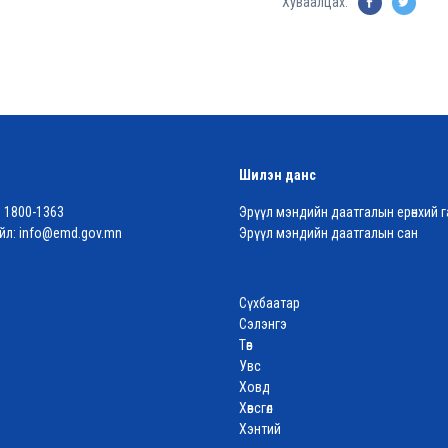
Хуваалцах:
Шилэн данс
:
1800-1363
Эрүүл мэндийн даатгалын ерөнхий г
йл:
info@emd.gov.mn
Эрүүл мэндийн даатгалын сан
Сүхбаатар
Сэлэнгэ
Төв
Увс
Ховд
Хөвсгөл
Хэнтий