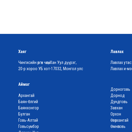
Хаяг
Лавлах
Чингисийн өргөн чөлөө, Хан Уул дүүрэг,
Лавлах утас
20-р хороо УБ хот-17032, Монгол улс
Лавлах и-мэ
Аймаг
Дорноговь
Архангай
Дорнод
Баян-Өлгий
Дундговь
Баянхонгор
Завхан
Булган
Орхон
Говь-Алтай
Өвөрхангай
Говьсүмбэр
Өмнөговь