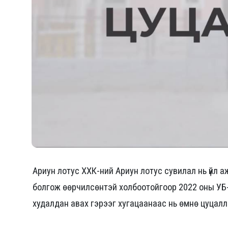
Ариун лотус ХХК-ний Ариун лотус сувилал нь үйл 
болгож өөрчилсөнтэй холбоотойгоор 2022 оны УБ- 
худалдан авах гэрээг хугацаанаас нь өмнө цуцал