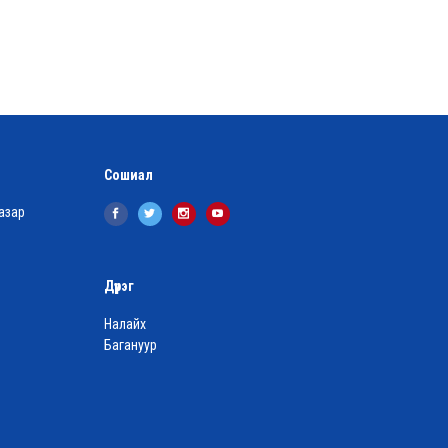
Сошиал
азар
Дүүрэг
Налайх
Багануур