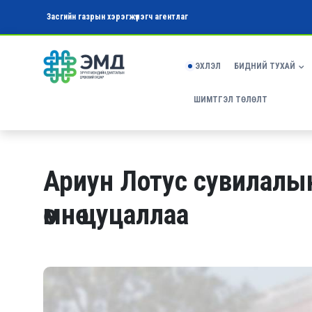
Засгийн газрын хэрэгжүүлэгч агентлаг
ЭХЛЭЛ
БИДНИЙ ТУХАЙ
ШИМТГЭЛ ТӨЛӨЛТ
Ариун Лотус сувилалын
өмнө цуцаллаа