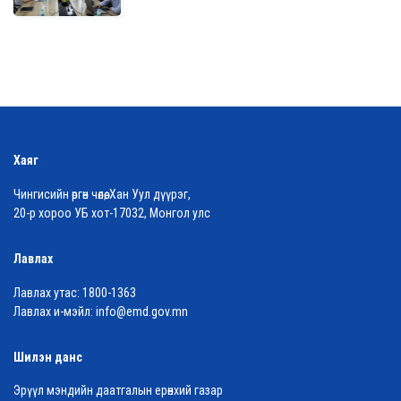
Хаяг
Чингисийн өргөн чөлөө, Хан Уул дүүрэг,
20-р хороо УБ хот-17032, Монгол улс
Лавлах
Лавлах утас:
1800-1363
Лавлах и-мэйл:
info@emd.gov.mn
Шилэн данс
Эрүүл мэндийн даатгалын ерөнхий газар