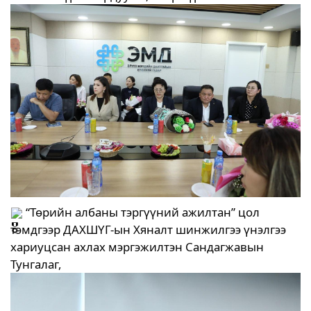
“Төрийн албаны тэргүүний ажилтан” цол
тэмдгээр ДАХШҮГ-ын Хяналт шинжилгээ үнэлгээ
хариуцсан ахлах мэргэжилтэн Сандагжавын
Тунгалаг,