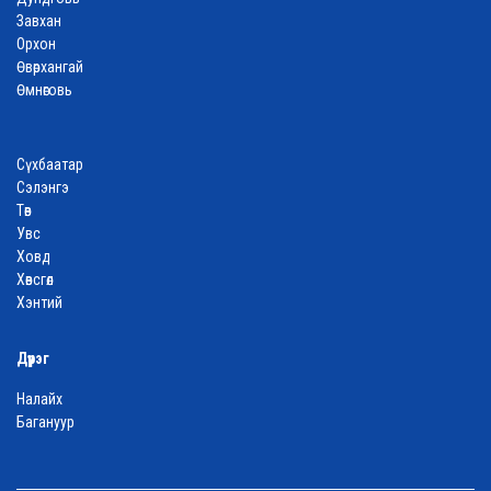
Завхан
Орхон
Өвөрхангай
Өмнөговь
Сүхбаатар
Сэлэнгэ
Төв
Увс
Ховд
Хөвсгөл
Хэнтий
Дүүрэг
Налайх
Багануур