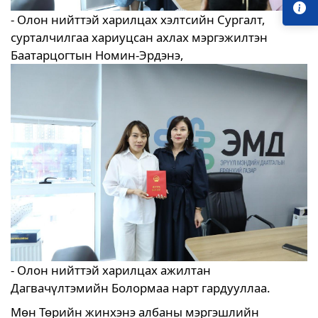
- Олон нийттэй харилцах хэлтсийн Сургалт,
сурталчилгаа хариуцсан ахлах мэргэжилтэн
Баатарцогтын Номин-Эрдэнэ,
- Олон нийттэй харилцах ажилтан
Дагвачүлтэмийн Болормаа нарт гардууллаа.
Мөн Төрийн жинхэнэ албаны мэргэшлийн