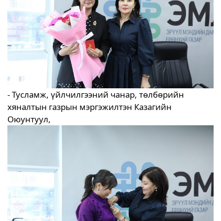
- Тусламж, үйлчилгээний чанар, төлбөрийн
хяналтын газрын мэргэжилтэн Казагийн
Оюунтуул,