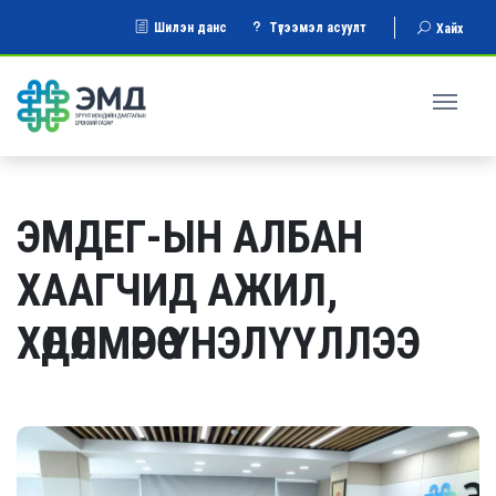
Шилэн данс
Түгээмэл асуулт
Хайх
ЭМДЕГ-ЫН АЛБАН
ХААГЧИД АЖИЛ,
ХӨДӨЛМӨРӨӨ ҮНЭЛҮҮЛЛЭЭ