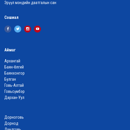
Эрүүл мэндийн даатгалын сан
Сошиал
Аймаг
Архангай
Баян-Өлгий
Баянхонгор
Булган
Говь-Алтай
Говьсүмбэр
Дархан-Уул
Дорноговь
Дорнод
Дундговь