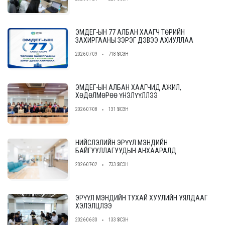
шалгаруулах журам”-ын төслийн ээлжит
уулзалт, хэлэлцүүлгийг зохион байгууллаа.
ЭМДЕГ-ЫН 77 АЛБАН ХААГЧ ТӨРИЙН
ЗАХИРГААНЫ ЗЭРЭГ ДЭВЭЭ АХИУЛЛАА
2026-07-09
718 ҮЗСЭН
ЭМДЕГ-ЫН АЛБАН ХААГЧИД АЖИЛ,
ХӨДӨЛМӨРӨӨ ҮНЭЛҮҮЛЛЭЭ
2026-07-08
131 ҮЗСЭН
НИЙСЛЭЛИЙН ЭРҮҮЛ МЭНДИЙН
БАЙГУУЛЛАГУУДЫН АНХААРАЛД
2026-07-02
733 ҮЗСЭН
ЭРҮҮЛ МЭНДИЙН ТУХАЙ ХУУЛИЙН УЯЛДААГ
ХЭЛЭЛЦЛЭЭ
2026-06-30
133 ҮЗСЭН