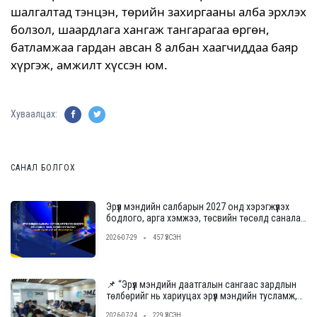
шалгалтад тэнцэн, төрийн захиргааны алба эрхлэх
болзол, шаардлага хангаж тангарагаа өргөн,
батламжаа гардан авсан 8 албан хаагчиддаа баяр
хүргэж, амжилт хүссэн юм.
Хуваалцах:
САНАЛ БОЛГОХ
Эрүүл мэндийн салбарын 2027 онд хэрэгжүүлэх
бодлого, арга хэмжээ, төсвийн төсөлд саналаа
өгнө үү
2026-07-29
457 ҮЗСЭН
📌 “Эрүүл мэндийн даатгалын сангаас зардлын
төлбөрийг нь хариуцах эрүүл мэндийн тусламж,
үйлчилгээ үзүүлэх байгууллагыг сонгон
2026-07-24
229 ҮЗСЭН