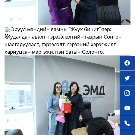
Эрүүл мэндийн яамны “Жуух бичиг”-ээр:
- Худалдан авалт, гэрэээлэлтийн газрын Сонгон
шалгаруулалт, гэрээлэлт, гэрээний хэрэгжилт
хариуцсан мэргэжилтэн Батын Солонго,