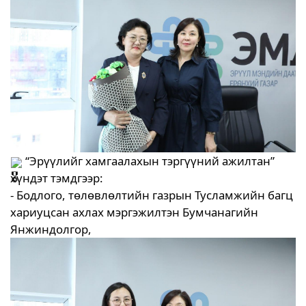
“Эрүүлийг хамгаалахын тэргүүний ажилтан”
хүндэт тэмдгээр:
- Бодлого, төлөвлөлтийн газрын Тусламжийн багц
хариуцсан ахлах мэргэжилтэн Бумчанагийн
Янжиндолгор,