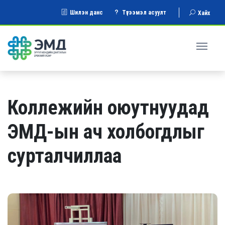
Шилэн данс
Түгээмэл асуулт
Хайх
Коллежийн оюутнуудад
ЭМД-ын ач холбогдлыг
сурталчиллаа