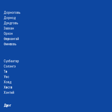
Дорноговь
Дорнод
Дундговь
Завхан
Орхон
Өвөрхангай
Өмнөговь
Сүхбаатар
Сэлэнгэ
Төв
Увс
Ховд
Хөвсгөл
Хэнтий
Дүүрэг