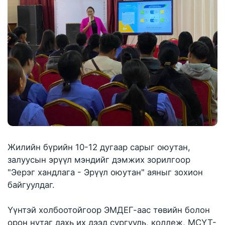
Жилийн бүрийн 10-12 дугаар сарыг оюутан,
залуусын эрүүл мэндийг дэмжих зорилгоор
"Эерэг хандлага - Эрүүл оюутан" аяныг зохион
байгуулдаг.
Үүнтэй холбоотойгоор ЭМДЕГ-аас төвийн болон
орон нутаг дахь их дээд сургууль, коллеж, МСҮТ-