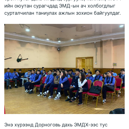
ийн оюутан сурагчдад ЭМД-ын ач холбогдлыг
сурталчилан таниулах ажлын зохион байгуулдаг.
Энэ хүрээнд Дорноговь дахь ЭМДХ-ээс тус