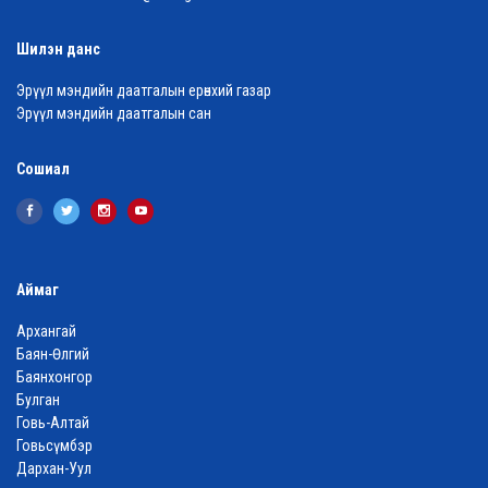
Шилэн данс
Эрүүл мэндийн даатгалын ерөнхий газар
Эрүүл мэндийн даатгалын сан
Сошиал
Аймаг
Архангай
Баян-Өлгий
Баянхонгор
Булган
Говь-Алтай
Говьсүмбэр
Дархан-Уул