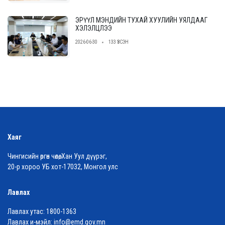
ЭРҮҮЛ МЭНДИЙН ТУХАЙ ХУУЛИЙН УЯЛДААГ
ХЭЛЭЛЦЛЭЭ
2026-06-30
133 ҮЗСЭН
Хаяг
Чингисийн өргөн чөлөө, Хан Уул дүүрэг,
20-р хороо УБ хот-17032, Монгол улс
Лавлах
Лавлах утас:
1800-1363
Лавлах и-мэйл:
info@emd.gov.mn