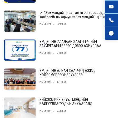
📌 “Эрүүл мэндийн даатгалын сангаас зардлын
төлбөрийг нь хариуцах эрүүл мэндийн тусламж,
үйлчилгээ үзүүлэх байгууллагыг сонгон
2026-07-24
229 ҮЗСЭН
шалгаруулах журам”-ын төслийн ээлжит
уулзалт, хэлэлцүүлгийг зохион байгууллаа.
ЭМДЕГ-ЫН 77 АЛБАН ХААГЧ ТӨРИЙН
ЗАХИРГААНЫ ЗЭРЭГ ДЭВЭЭ АХИУЛЛАА
2026-07-09
718 ҮЗСЭН
ЭМДЕГ-ЫН АЛБАН ХААГЧИД АЖИЛ,
ХӨДӨЛМӨРӨӨ ҮНЭЛҮҮЛЛЭЭ
2026-07-08
131 ҮЗСЭН
НИЙСЛЭЛИЙН ЭРҮҮЛ МЭНДИЙН
БАЙГУУЛЛАГУУДЫН АНХААРАЛД
2026-07-02
733 ҮЗСЭН