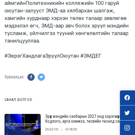
аймгийнПолитехникийн коллежийн 100 гаруй
оюутан-залууст ЭМД-аа хялбархан шалгаж,
хамгийн хурднаар хэрхэн төлөх талаар зөвлөгөө
мэдээлэл өгч, ЭМД-аар авч болох эрүүл мэндийн
тусламж, үйлчилгээ түүний хөнгөлөлтийн талаар
танилцууллаа.
#ЭерэгХандлагаЭрүүлОюутан
#ЭМДЕГ
Хуваалцах:
САНАЛ БОЛГОХ
Эрүүл мэндийн салбарын 2027 онд хэрэгжүүлэх
бодлого, арга хэмжээ, төсвийн төсөлд саналаа
өгнө үү
2026-07-29
457 ҮЗСЭН