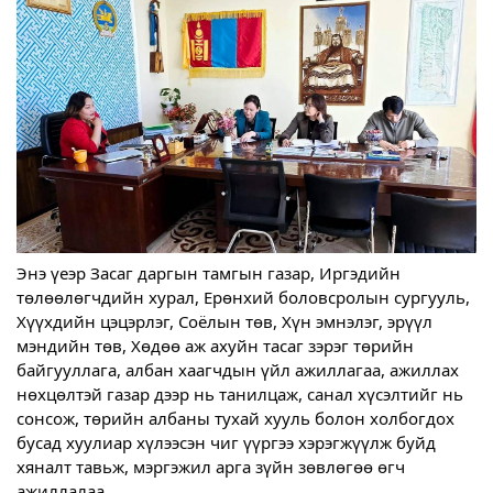
Энэ үеэр Засаг даргын тамгын газар, Иргэдийн
төлөөлөгчдийн хурал, Ерөнхий боловсролын сургууль,
Хүүхдийн цэцэрлэг, Соёлын төв, Хүн эмнэлэг, эрүүл
мэндийн төв, Хөдөө аж ахуйн тасаг зэрэг төрийн
байгууллага, албан хаагчдын үйл ажиллагаа, ажиллах
нөхцөлтэй газар дээр нь танилцаж, санал хүсэлтийг нь
сонсож, төрийн албаны тухай хууль болон холбогдох
бусад хуулиар хүлээсэн чиг үүргээ хэрэгжүүлж буйд
хяналт тавьж, мэргэжил арга зүйн зөвлөгөө өгч
ажиллалаа.