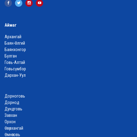
Аймаг
Архангай
Баян-Өлгий
Баянхонгор
Булган
Говь-Алтай
Говьсүмбэр
Дархан-Уул
Дорноговь
Дорнод
Дундговь
Завхан
Орхон
Өвөрхангай
Өмнөговь