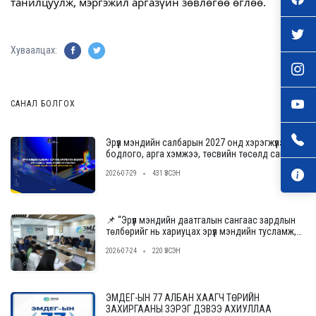
танилцуулж, мэргэжил аргазүйн зөвлөгөө өглөө.
Хуваалцах:
САНАЛ БОЛГОХ
Эрүүл мэндийн салбарын 2027 онд хэрэгжүүлэх
бодлого, арга хэмжээ, төсвийн төсөлд саналаа
өгнө үү
2026-07-29
431 ҮЗСЭН
📌 “Эрүүл мэндийн даатгалын сангаас зардлын
төлбөрийг нь хариуцах эрүүл мэндийн тусламж,
үйлчилгээ үзүүлэх байгууллагыг сонгон
2026-07-24
220 ҮЗСЭН
шалгаруулах журам”-ын төслийн ээлжит
уулзалт, хэлэлцүүлгийг зохион байгууллаа.
ЭМДЕГ-ЫН 77 АЛБАН ХААГЧ ТӨРИЙН
ЗАХИРГААНЫ ЗЭРЭГ ДЭВЭЭ АХИУЛЛАА