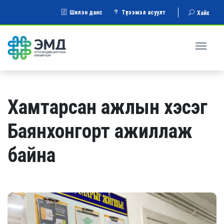
Шилэн данс
Түгээмэл асуулт
Хайх
Хамтарсан ажлын хэсэг
Баянхонгорт ажиллаж
байна