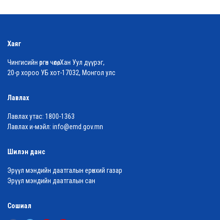
Хаяг
Чингисийн өргөн чөлөө, Хан Уул дүүрэг,
20-р хороо УБ хот-17032, Монгол улс
Лавлах
Лавлах утас:
1800-1363
Лавлах и-мэйл:
info@emd.gov.mn
Шилэн данс
Эрүүл мэндийн даатгалын ерөнхий газар
Эрүүл мэндийн даатгалын сан
Сошиал