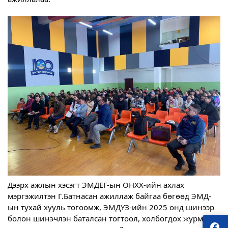
Дээрх ажлын хэсэгт ЭМДЕГ-ын ОНХХ-ийн ахлах
мэргэжилтэн Г.Батнасан ажиллаж байгаа бөгөөд ЭМД-
ын тухай хууль тогоомж, ЭМДҮЗ-ийн 2025 онд шинээр
болон шинэчлэн баталсан тогтоол, холбогдох журмыг