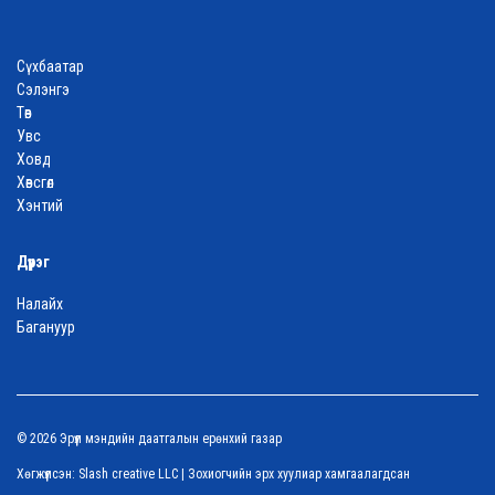
Сүхбаатар
Сэлэнгэ
Төв
Увс
Ховд
Хөвсгөл
Хэнтий
Дүүрэг
Налайх
Багануур
© 2026 Эрүүл мэндийн даатгалын ерөнхий газар
Хөгжүүлсэн:
Slash creative LLC
| Зохиогчийн эрх хуулиар хамгаалагдсан