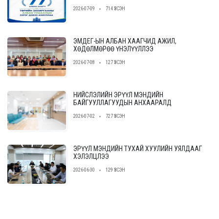
2026-07-09
714 ҮЗСЭН
ЭМДЕГ-ЫН АЛБАН ХААГЧИД АЖИЛ,
ХӨДӨЛМӨРӨӨ ҮНЭЛҮҮЛЛЭЭ
2026-07-08
127 ҮЗСЭН
НИЙСЛЭЛИЙН ЭРҮҮЛ МЭНДИЙН
БАЙГУУЛЛАГУУДЫН АНХААРАЛД
2026-07-02
727 ҮЗСЭН
ЭРҮҮЛ МЭНДИЙН ТУХАЙ ХУУЛИЙН УЯЛДААГ
ХЭЛЭЛЦЛЭЭ
2026-06-30
129 ҮЗСЭН