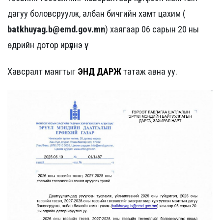
дагуу боловсруулж, албан бичгийн хамт цахим (
batkhuyag.b@emd.gov.mn
) хаягаар 06 сарын 20 ны
өдрийн дотор ирүүлнэ үү.
Хавсралт маягтыг
ЭНД ДАРЖ
татаж авна уу.