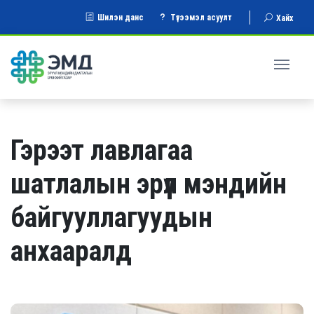
Шилэн данс
Түгээмэл асуулт
Хайх
Гэрээт лавлагаа
шатлалын эрүүл мэндийн
байгууллагуудын
анхааралд