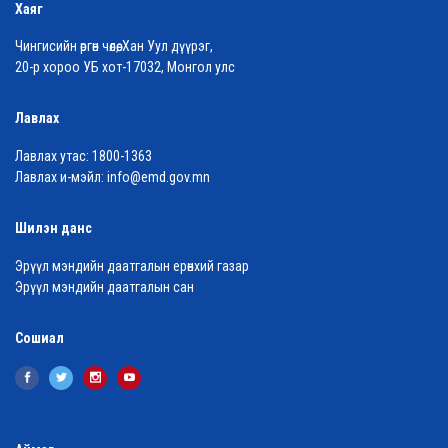
Хаяг
Чингисийн өргөн чөлөө, Хан Уул дүүрэг,
20-р хороо УБ хот-17032, Монгол улс
Лавлах
Лавлах утас:
1800-1363
Лавлах и-мэйл:
info@emd.gov.mn
Шилэн данс
Эрүүл мэндийн даатгалын ерөнхий газар
Эрүүл мэндийн даатгалын сан
Сошиал