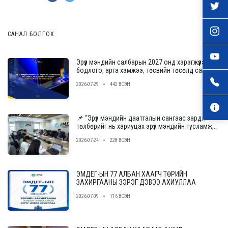
САНАЛ БОЛГОХ
Эрүүл мэндийн салбарын 2027 онд хэрэгжүүлэх
бодлого, арга хэмжээ, төсвийн төсөлд саналаа
өгнө үү
2026-07-29
442 ҮЗСЭН
📌 “Эрүүл мэндийн даатгалын сангаас зардлын
төлбөрийг нь хариуцах эрүүл мэндийн тусламж,
үйлчилгээ үзүүлэх байгууллагыг сонгон
2026-07-24
228 ҮЗСЭН
шалгаруулах журам”-ын төслийн ээлжит
уулзалт, хэлэлцүүлгийг зохион байгууллаа.
ЭМДЕГ-ЫН 77 АЛБАН ХААГЧ ТӨРИЙН
ЗАХИРГААНЫ ЗЭРЭГ ДЭВЭЭ АХИУЛЛАА
2026-07-09
716 ҮЗСЭН