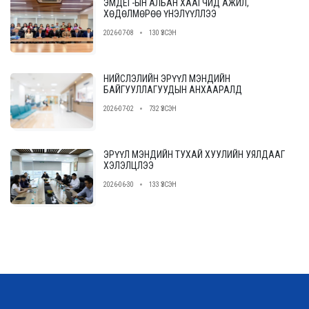
ЭМДЕГ-ЫН АЛБАН ХААГЧИД АЖИЛ,
ХӨДӨЛМӨРӨӨ ҮНЭЛҮҮЛЛЭЭ
2026-07-08
130 ҮЗСЭН
НИЙСЛЭЛИЙН ЭРҮҮЛ МЭНДИЙН
БАЙГУУЛЛАГУУДЫН АНХААРАЛД
2026-07-02
732 ҮЗСЭН
ЭРҮҮЛ МЭНДИЙН ТУХАЙ ХУУЛИЙН УЯЛДААГ
ХЭЛЭЛЦЛЭЭ
2026-06-30
133 ҮЗСЭН