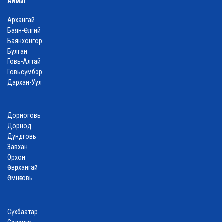
Аймаг
Архангай
Баян-Өлгий
Баянхонгор
Булган
Говь-Алтай
Говьсүмбэр
Дархан-Уул
Дорноговь
Дорнод
Дундговь
Завхан
Орхон
Өвөрхангай
Өмнөговь
Сүхбаатар