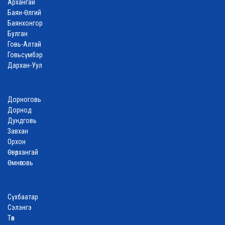
Архангай
Баян-Өлгий
Баянхонгор
Булган
Говь-Алтай
Говьсүмбэр
Дархан-Уул
Дорноговь
Дорнод
Дундговь
Завхан
Орхон
Өвөрхангай
Өмнөговь
Сүхбаатар
Сэлэнгэ
Төв