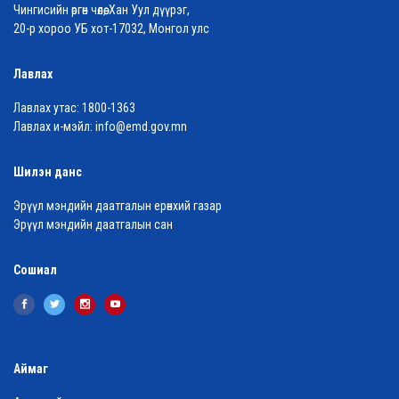
Чингисийн өргөн чөлөө, Хан Уул дүүрэг,
20-р хороо УБ хот-17032, Монгол улс
Лавлах
Лавлах утас:
1800-1363
Лавлах и-мэйл:
info@emd.gov.mn
Шилэн данс
Эрүүл мэндийн даатгалын ерөнхий газар
Эрүүл мэндийн даатгалын сан
Сошиал
Аймаг