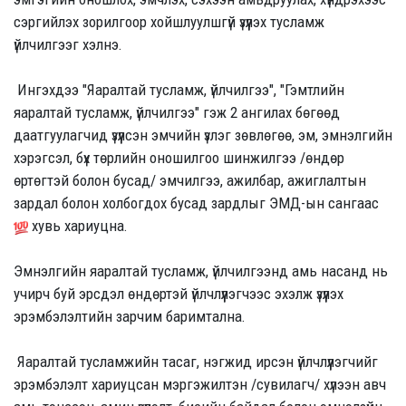
сэргийлэх зорилгоор хойшлуулшгүй үзүүлэх тусламж
үйлчилгээг хэлнэ.
Ингэхдээ "Яаралтай тусламж, үйлчилгээ", "Гэмтлийн
яаралтай тусламж, үйлчилгээ" гэж 2 ангилах бөгөөд
даатгуулагчид үзүүлсэн эмчийн үзлэг зөвлөгөө, эм, эмнэлгийн
хэрэгсэл, бүх төрлийн оношилгоо шинжилгээ /өндөр
өртөгтэй болон бусад/ эмчилгээ, ажилбар, ажиглалтын
зардал болон холбогдох бусад зардлыг ЭМД-ын сангаас
хувь хариуцна.
Эмнэлгийн яаралтай тусламж, үйлчилгээнд амь насанд нь
учирч буй эрсдэл өндөртэй үйлчлүүлэгчээс эхэлж үзүүлэх
эрэмбэлэлтийн зарчим баримтална.
Яаралтай тусламжийн тасаг, нэгжид ирсэн үйлчлүүлэгчийг
эрэмбэлэлт хариуцсан мэргэжилтэн /сувилагч/ хүлээн авч