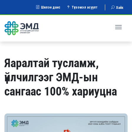
Шилэн данс
Түгээмэл асуулт
Хайх
Яаралтай тусламж,
үйлчилгээг ЭМД-ын
сангаас 100% хариуцна