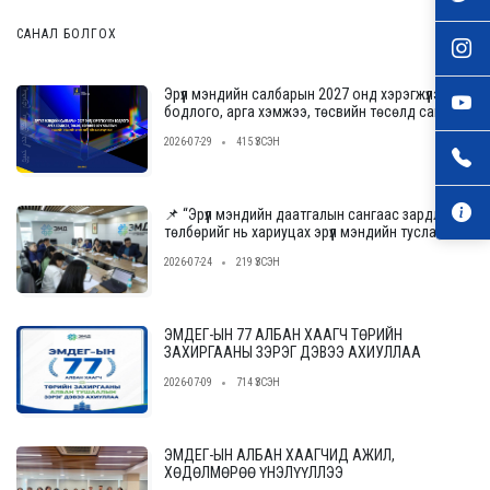
САНАЛ БОЛГОХ
Эрүүл мэндийн салбарын 2027 онд хэрэгжүүлэх
бодлого, арга хэмжээ, төсвийн төсөлд саналаа
өгнө үү
2026-07-29
415 ҮЗСЭН
📌 “Эрүүл мэндийн даатгалын сангаас зардлын
төлбөрийг нь хариуцах эрүүл мэндийн тусламж,
үйлчилгээ үзүүлэх байгууллагыг сонгон
2026-07-24
219 ҮЗСЭН
шалгаруулах журам”-ын төслийн ээлжит
уулзалт, хэлэлцүүлгийг зохион байгууллаа.
ЭМДЕГ-ЫН 77 АЛБАН ХААГЧ ТӨРИЙН
ЗАХИРГААНЫ ЗЭРЭГ ДЭВЭЭ АХИУЛЛАА
2026-07-09
714 ҮЗСЭН
ЭМДЕГ-ЫН АЛБАН ХААГЧИД АЖИЛ,
ХӨДӨЛМӨРӨӨ ҮНЭЛҮҮЛЛЭЭ