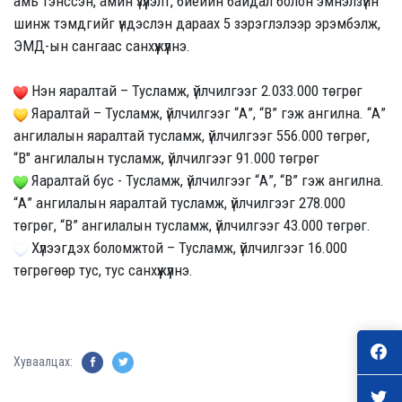
амь тэнссэн, амин үзүүлэлт, биеийн байдал болон эмнэлзүйн
шинж тэмдгийг үндэслэн дараах 5 зэрэглэлээр эрэмбэлж,
ЭМД-ын сангаас санхүүжүүлнэ.
Нэн яаралтай – Тусламж, үйлчилгээг 2.033.000 төгрөг
Яаралтай – Тусламж, үйлчилгээг “А”, “В” гэж ангилна. “А”
ангилалын яаралтай тусламж, үйлчилгээг 556.000 төгрөг,
“В" ангилалын тусламж, үйлчилгээг 91.000 төгрөг
Яаралтай бус - Тусламж, үйлчилгээг “А”, “В” гэж ангилна.
“А” ангилалын яаралтай тусламж, үйлчилгээг 278.000
төгрөг, “В” ангилалын тусламж, үйлчилгээг 43.000 төгрөг.
Хүлээгдэх боломжтой – Тусламж, үйлчилгээг 16.000
төгрөгөөр тус, тус санхүүжүүлнэ.
Хуваалцах: