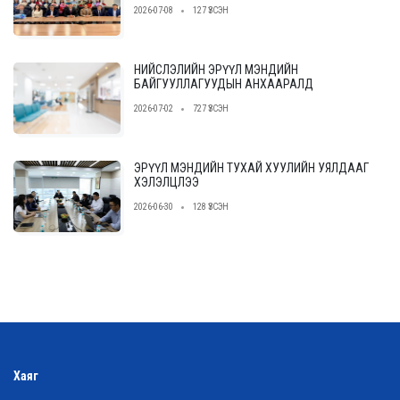
2026-07-08
127 ҮЗСЭН
НИЙСЛЭЛИЙН ЭРҮҮЛ МЭНДИЙН
БАЙГУУЛЛАГУУДЫН АНХААРАЛД
2026-07-02
727 ҮЗСЭН
ЭРҮҮЛ МЭНДИЙН ТУХАЙ ХУУЛИЙН УЯЛДААГ
ХЭЛЭЛЦЛЭЭ
2026-06-30
128 ҮЗСЭН
Хаяг