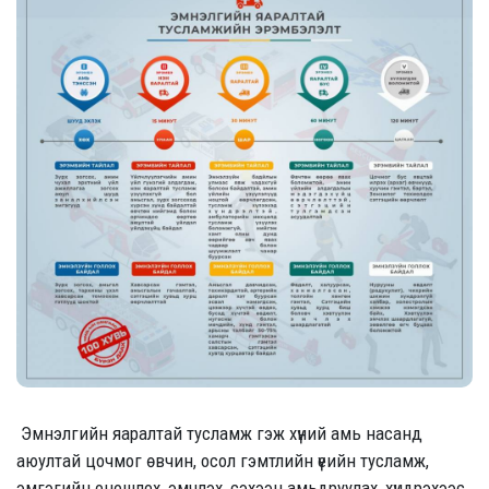
Эмнэлгийн яаралтай тусламж гэж хүний амь насанд
аюултай цочмог өвчин, осол гэмтлийн үеийн тусламж,
эмгэгийн оношлох, эмчлэх, сэхээн амьдруулах, хүндрэхээс