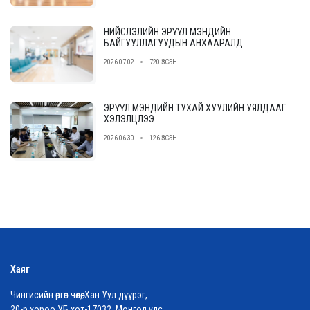
НИЙСЛЭЛИЙН ЭРҮҮЛ МЭНДИЙН
БАЙГУУЛЛАГУУДЫН АНХААРАЛД
2026-07-02
720 ҮЗСЭН
ЭРҮҮЛ МЭНДИЙН ТУХАЙ ХУУЛИЙН УЯЛДААГ
ХЭЛЭЛЦЛЭЭ
2026-06-30
126 ҮЗСЭН
Хаяг
Чингисийн өргөн чөлөө, Хан Уул дүүрэг,
20-р хороо УБ хот-17032, Монгол улс