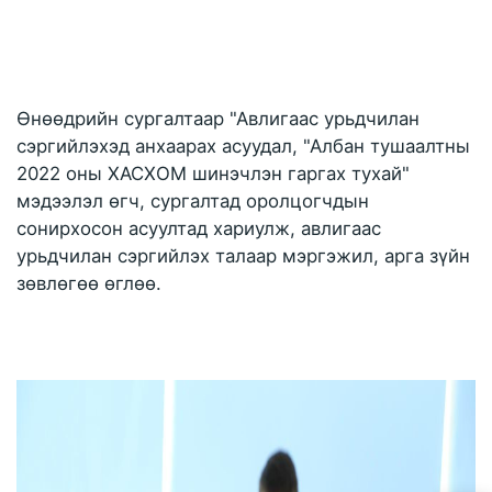
Өнөөдрийн сургалтаар "Авлигаас урьдчилан 
сэргийлэхэд анхаарах асуудал, "Албан тушаалтны 
2022 оны ХАСХОМ шинэчлэн гаргах тухай" 
мэдээлэл өгч, сургалтад оролцогчдын 
сонирхосон асуултад хариулж, авлигаас 
урьдчилан сэргийлэх талаар мэргэжил, арга зүйн 
зөвлөгөө өглөө.