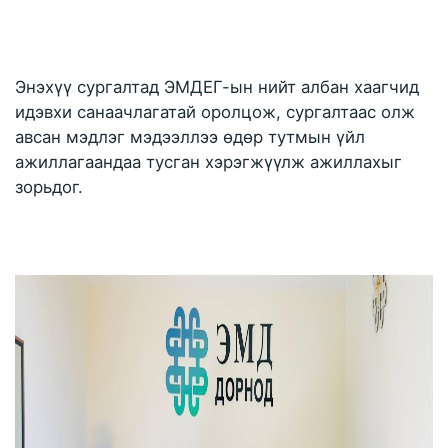
Энэхүү сургалтад ЭМДЕГ-ын нийт албан хаагчид 
идэвхи санаачлагатай оролцож, сургалтаас олж 
авсан мэдлэг мэдээллээ өдөр тутмын үйл 
ажиллагаандаа тусган хэрэгжүүлж ажиллахыг 
зорьдог. 