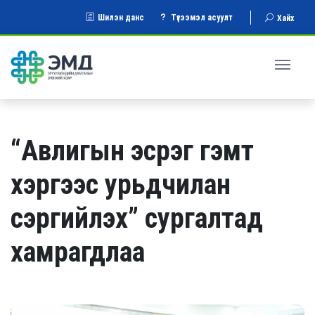
Шилэн данс
Түгээмэл асуулт
Хайх
“Авлигын эсрэг гэмт
хэргээс урьдчилан
сэргийлэх” сургалтад
хамрагдлаа