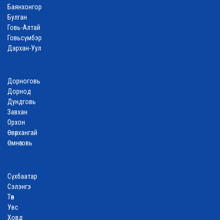
Баянхонгор
Булган
Говь-Алтай
Говьсүмбэр
Дархан-Уул
Дорноговь
Дорнод
Дундговь
Завхан
Орхон
Өвөрхангай
Өмнөговь
Сүхбаатар
Сэлэнгэ
Төв
Увс
Ховд