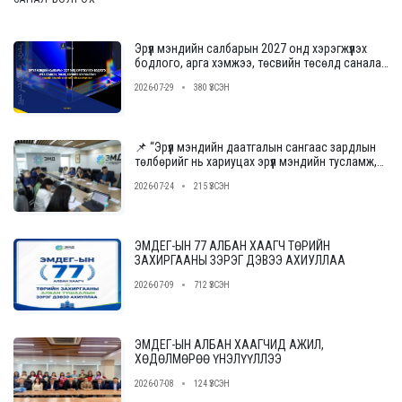
Эрүүл мэндийн салбарын 2027 онд хэрэгжүүлэх
бодлого, арга хэмжээ, төсвийн төсөлд саналаа
өгнө үү
2026-07-29
380 ҮЗСЭН
📌 “Эрүүл мэндийн даатгалын сангаас зардлын
төлбөрийг нь хариуцах эрүүл мэндийн тусламж,
үйлчилгээ үзүүлэх байгууллагыг сонгон
2026-07-24
215 ҮЗСЭН
шалгаруулах журам”-ын төслийн ээлжит
уулзалт, хэлэлцүүлгийг зохион байгууллаа.
ЭМДЕГ-ЫН 77 АЛБАН ХААГЧ ТӨРИЙН
ЗАХИРГААНЫ ЗЭРЭГ ДЭВЭЭ АХИУЛЛАА
2026-07-09
712 ҮЗСЭН
ЭМДЕГ-ЫН АЛБАН ХААГЧИД АЖИЛ,
ХӨДӨЛМӨРӨӨ ҮНЭЛҮҮЛЛЭЭ
2026-07-08
124 ҮЗСЭН