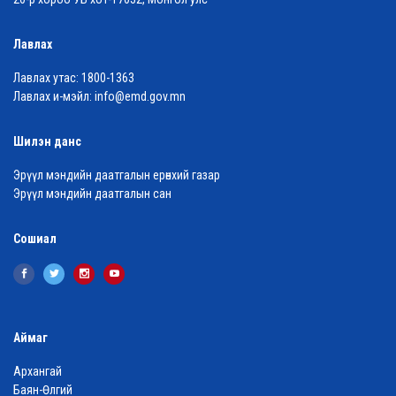
Лавлах
Лавлах утас:
1800-1363
Лавлах и-мэйл:
info@emd.gov.mn
Шилэн данс
Эрүүл мэндийн даатгалын ерөнхий газар
Эрүүл мэндийн даатгалын сан
Сошиал
Аймаг
Архангай
Баян-Өлгий