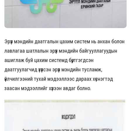
Эрүүл мэндийн даатгалын цахим систем нь анхан болон
лавлагаа шатлалын эрүүл мэндийн байгууллагуудын
ашиглаж буй цахим системд бүртгэгдсэн
даатгуулагчид үзүүлсэн эрүүл мэндийн тусламж,
үйлчилгээний тухай мэдээллээс дараах хүснэгтэд
заасан мэдээллийг хүлээн авдаг болно.