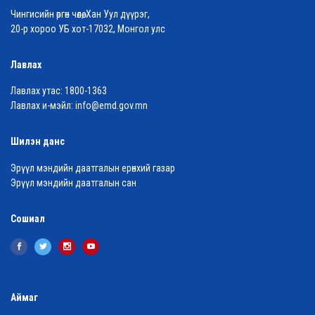
Чингисийн өргөн чөлөө, Хан Уул дүүрэг,
20-р хороо УБ хот-17032, Монгол улс
Лавлах
Лавлах утас:
1800-1363
Лавлах и-мэйл:
info@emd.gov.mn
Шилэн данс
Эрүүл мэндийн даатгалын ерөнхий газар
Эрүүл мэндийн даатгалын сан
Сошиал
Аймаг