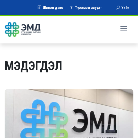
Шилэн данс
Түгээмэл асуулт
Хайх
МЭДЭГДЭЛ