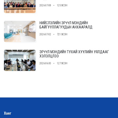
2026-07-08
125 ҮЗСЭН
НИЙСЛЭЛИЙН ЭРҮҮЛ МЭНДИЙН
БАЙГУУЛЛАГУУДЫН АНХААРАЛД
2026-07-02
721 ҮЗСЭН
ЭРҮҮЛ МЭНДИЙН ТУХАЙ ХУУЛИЙН УЯЛДААГ
ХЭЛЭЛЦЛЭЭ
2026-06-30
127 ҮЗСЭН
Хаяг