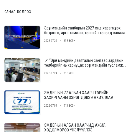
САНАЛ БОЛГОХ
Эрүүл мэндийн салбарын 2027 онд хэрэгжүүлэх
бодлого, арга хэмжээ, төсвийн төсөлд саналаа
өгнө үү
2026-07-29
395 ҮЗСЭН
📌 “Эрүүл мэндийн даатгалын сангаас зардлын
төлбөрийг нь хариуцах эрүүл мэндийн тусламж,
үйлчилгээ үзүүлэх байгууллагыг сонгон
2026-07-24
216 ҮЗСЭН
шалгаруулах журам”-ын төслийн ээлжит
уулзалт, хэлэлцүүлгийг зохион байгууллаа.
ЭМДЕГ-ЫН 77 АЛБАН ХААГЧ ТӨРИЙН
ЗАХИРГААНЫ ЗЭРЭГ ДЭВЭЭ АХИУЛЛАА
2026-07-09
713 ҮЗСЭН
ЭМДЕГ-ЫН АЛБАН ХААГЧИД АЖИЛ,
ХӨДӨЛМӨРӨӨ ҮНЭЛҮҮЛЛЭЭ