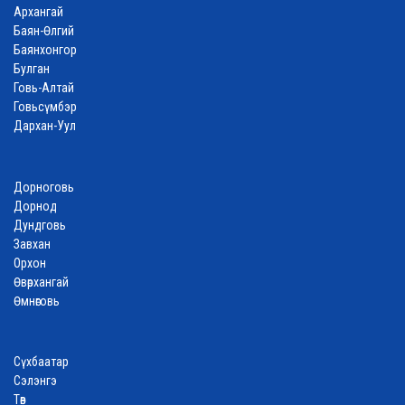
Архангай
Баян-Өлгий
Баянхонгор
Булган
Говь-Алтай
Говьсүмбэр
Дархан-Уул
Дорноговь
Дорнод
Дундговь
Завхан
Орхон
Өвөрхангай
Өмнөговь
Сүхбаатар
Сэлэнгэ
Төв