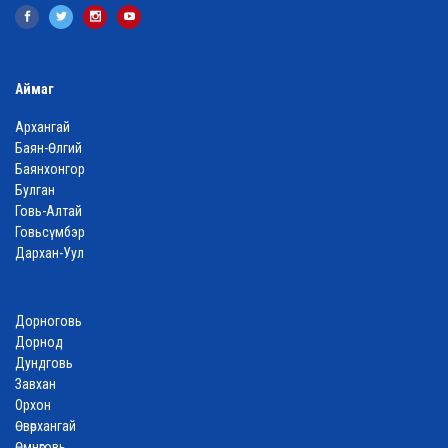
Аймаг
Архангай
Баян-Өлгий
Баянхонгор
Булган
Говь-Алтай
Говьсүмбэр
Дархан-Уул
Дорноговь
Дорнод
Дундговь
Завхан
Орхон
Өвөрхангай
Өмнөговь