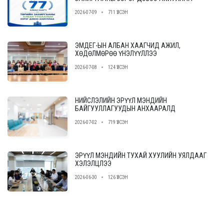
2026-07-09
711 ҮЗСЭН
ЭМДЕГ-ЫН АЛБАН ХААГЧИД АЖИЛ,
ХӨДӨЛМӨРӨӨ ҮНЭЛҮҮЛЛЭЭ
2026-07-08
124 ҮЗСЭН
НИЙСЛЭЛИЙН ЭРҮҮЛ МЭНДИЙН
БАЙГУУЛЛАГУУДЫН АНХААРАЛД
2026-07-02
719 ҮЗСЭН
ЭРҮҮЛ МЭНДИЙН ТУХАЙ ХУУЛИЙН УЯЛДААГ
ХЭЛЭЛЦЛЭЭ
2026-06-30
126 ҮЗСЭН