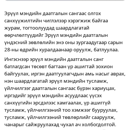
Эрүүл мэндийн даатгалын сангаас олгох
санхүүжилтийн чиглэлээр хэрэгжиж байгаа
журам, тогтоолуудад шаардлагатай
өөрчлөлтүүдийг Эрүүл мэндийн даатгалын
үндэсний зөвлөлийн энэ оны зургаадугаар сарын
28-ны өдрийн хуралдаанаар оруулж, батлуулаа.
Ингэснээр эрүүл мэндийн даатгалын санг
батлагдсан төсөвт багтаан үр ашигтай зохион
байгуулах, иргэн даатгуулагчдын амь насыг аврах,
нэн шаардлагатай эрүүл мэндийн тусламж,
үйлчилгээг даатгалын сангаас бүрэн хариуцах,
иргэдийг эрүүл мэндийн асуудлаас үүсэх
санхүүгийн эрсдэлээс хамгаалах, үр ашиггүй
тусламж, үйлчилгээний тоо хэмжээг бууруулах,
тусламж, үйлчилгээний төвлөрлийг сааруулж,
чанарыг сайжруулахад чухал ач холбогдолтой.