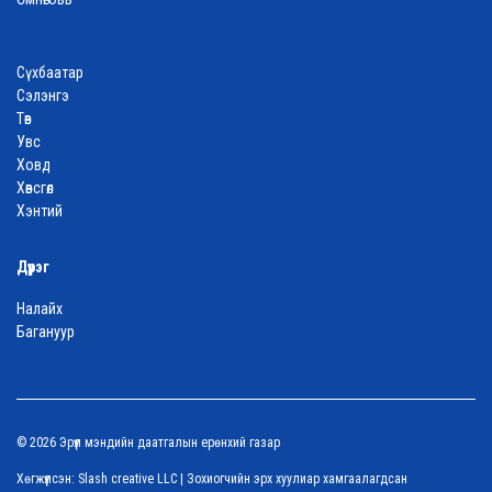
Сүхбаатар
Сэлэнгэ
Төв
Увс
Ховд
Хөвсгөл
Хэнтий
Дүүрэг
Налайх
Багануур
© 2026 Эрүүл мэндийн даатгалын ерөнхий газар
Хөгжүүлсэн:
Slash creative LLC
| Зохиогчийн эрх хуулиар хамгаалагдсан