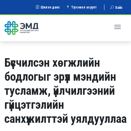
Шилэн данс
Түгээмэл асуулт
Хайх
Бүсчилсэн хөгжлийн
бодлогыг эрүүл мэндийн
тусламж, үйлчилгээний
гүйцэтгэлийн
санхүүжилттэй уялдууллаа