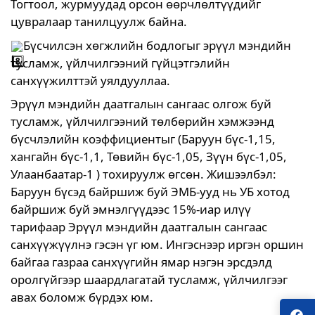
Тогтоол, журмуудад орсон өөрчлөлтүүдийг
цувралаар танилцуулж байна.
Бүсчилсэн хөгжлийн бодлогыг эрүүл мэндийн
тусламж, үйлчилгээний гүйцэтгэлийн
санхүүжилттэй уялдууллаа.
Эрүүл мэндийн даатгалын сангаас олгож буй
тусламж, үйлчилгээний төлбөрийн хэмжээнд
бүсчлэлийн коэффициентыг (Баруун бүс-1,15,
хангайн бүс-1,1, Төвийн бүс-1,05, Зүүн бүс-1,05,
Улаанбаатар-1 ) тохируулж өгсөн. Жишээлбэл:
Баруун бүсэд байршиж буй ЭМБ-ууд нь УБ хотод
байршиж буй эмнэлгүүдээс 15%-иар илүү
тарифаар Эрүүл мэндийн даатгалын сангаас
санхүүжүүлнэ гэсэн үг юм. Ингэснээр иргэн оршин
байгаа газраа санхүүгийн ямар нэгэн эрсдэлд
оролгүйгээр шаардлагатай тусламж, үйлчилгээг
авах боломж бүрдэх юм.