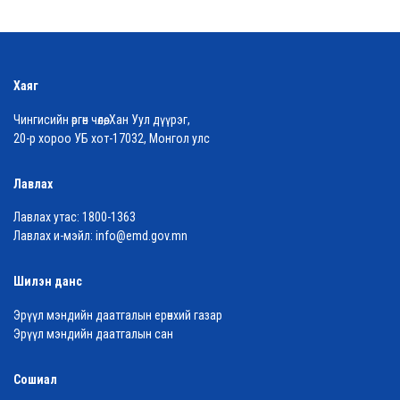
Хаяг
Чингисийн өргөн чөлөө, Хан Уул дүүрэг,
20-р хороо УБ хот-17032, Монгол улс
Лавлах
Лавлах утас:
1800-1363
Лавлах и-мэйл:
info@emd.gov.mn
Шилэн данс
Эрүүл мэндийн даатгалын ерөнхий газар
Эрүүл мэндийн даатгалын сан
Сошиал