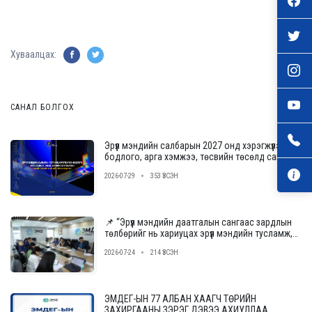
Хуваалцах:
САНАЛ БОЛГОХ
Эрүүл мэндийн салбарын 2027 онд хэрэгжүүлэх
бодлого, арга хэмжээ, төсвийн төсөлд саналаа
өгнө үү
2026-07-29
353 ҮЗСЭН
📌 “Эрүүл мэндийн даатгалын сангаас зардлын
төлбөрийг нь хариуцах эрүүл мэндийн тусламж,
үйлчилгээ үзүүлэх байгууллагыг сонгон
2026-07-24
214 ҮЗСЭН
шалгаруулах журам”-ын төслийн ээлжит
уулзалт, хэлэлцүүлгийг зохион байгууллаа.
ЭМДЕГ-ЫН 77 АЛБАН ХААГЧ ТӨРИЙН
ЗАХИРГААНЫ ЗЭРЭГ ДЭВЭЭ АХИУЛЛАА