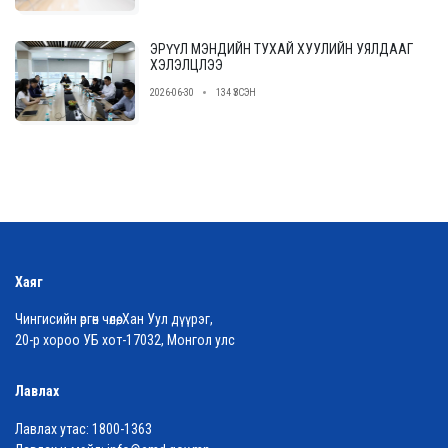
ЭРҮҮЛ МЭНДИЙН ТУХАЙ ХУУЛИЙН УЯЛДААГ
ХЭЛЭЛЦЛЭЭ
2026-06-30
134 ҮЗСЭН
Хаяг
Чингисийн өргөн чөлөө, Хан Уул дүүрэг,
20-р хороо УБ хот-17032, Монгол улс
Лавлах
Лавлах утас:
1800-1363