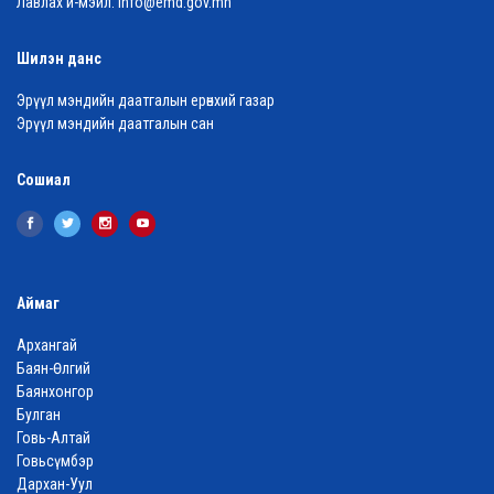
Лавлах и-мэйл:
info@emd.gov.mn
Шилэн данс
Эрүүл мэндийн даатгалын ерөнхий газар
Эрүүл мэндийн даатгалын сан
Сошиал
Аймаг
Архангай
Баян-Өлгий
Баянхонгор
Булган
Говь-Алтай
Говьсүмбэр
Дархан-Уул