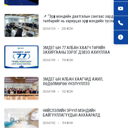
📌 “Эрүүл мэндийн даатгалын сангаас зардлын
төлбөрийг нь хариуцах эрүүл мэндийн тусламж,
үйлчилгээ үзүүлэх байгууллагыг сонгон
2026-07-24
230 ҮЗСЭН
шалгаруулах журам”-ын төслийн ээлжит
уулзалт, хэлэлцүүлгийг зохион байгууллаа.
ЭМДЕГ-ЫН 77 АЛБАН ХААГЧ ТӨРИЙН
ЗАХИРГААНЫ ЗЭРЭГ ДЭВЭЭ АХИУЛЛАА
2026-07-09
718 ҮЗСЭН
ЭМДЕГ-ЫН АЛБАН ХААГЧИД АЖИЛ,
ХӨДӨЛМӨРӨӨ ҮНЭЛҮҮЛЛЭЭ
2026-07-08
132 ҮЗСЭН
НИЙСЛЭЛИЙН ЭРҮҮЛ МЭНДИЙН
БАЙГУУЛЛАГУУДЫН АНХААРАЛД
2026-07-02
734 ҮЗСЭН