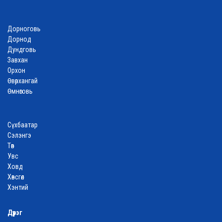
Дорноговь
Дорнод
Дундговь
Завхан
Орхон
Өвөрхангай
Өмнөговь
Сүхбаатар
Сэлэнгэ
Төв
Увс
Ховд
Хөвсгөл
Хэнтий
Дүүрэг