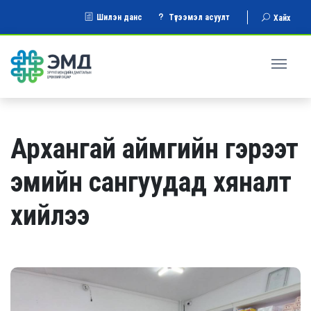
Шилэн данс
Түгээмэл асуулт
Хайх
Архангай аймгийн гэрээт
эмийн сангуудад хяналт
хийлээ