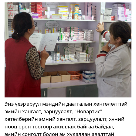
Энэ үеэр эрүүл мэндийн даатгалын хөнгөлөлттэй
эмийн хангалт, зарцуулалт, "Новартис"
хөтөлбөрийн эмний хангалт, зарцуулалт, хүний
нөөц орон тоогоор ажиллаж байгаа байдал,
эмийн сонголт болон эм худалдан авалттай