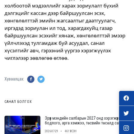
холбоотой мэдээллийг харах зориулалт бүхий
дэлгэцийг кассан дээр байршуулсан эсэх,
хөнгөлөлттэй эмийн жагсаалтыг даатгуулагч,
иргэдэд зориулан ил тод, харагдахуйц газар
байршуулсан эсэхийг хянаж, хөнгөлөлттэй эмээр
үйлчлэхэд тулгамдаж буй асуудал, санал
хүсэлтийг авч, гэрээний үүргээ хэрэгжүүлэх
чиглэлээр зөвлөгөө өглөө.
Хуваалцах:
САНАЛ БОЛГОХ
Эрүүл мэндийн салбарын 2027 онд хэрэгжүүлэх
бодлого, арга хэмжээ, төсвийн төсөлд саналаа
өгнө үү
2026-07-29
461 ҮЗСЭН