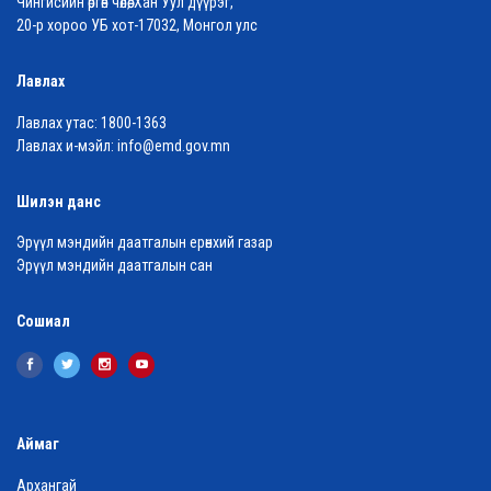
Чингисийн өргөн чөлөө, Хан Уул дүүрэг,
20-р хороо УБ хот-17032, Монгол улс
Лавлах
Лавлах утас:
1800-1363
Лавлах и-мэйл:
info@emd.gov.mn
Шилэн данс
Эрүүл мэндийн даатгалын ерөнхий газар
Эрүүл мэндийн даатгалын сан
Сошиал
Аймаг
Архангай