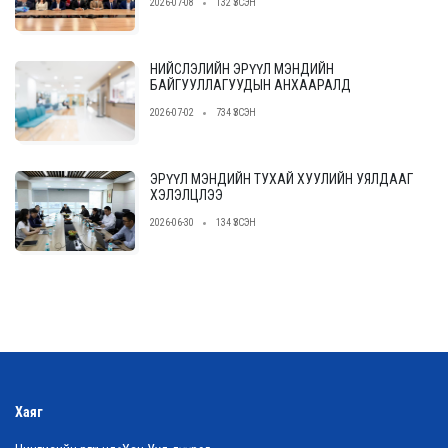
2026-07-08
132 ҮЗСЭН
НИЙСЛЭЛИЙН ЭРҮҮЛ МЭНДИЙН
БАЙГУУЛЛАГУУДЫН АНХААРАЛД
2026-07-02
734 ҮЗСЭН
ЭРҮҮЛ МЭНДИЙН ТУХАЙ ХУУЛИЙН УЯЛДААГ
ХЭЛЭЛЦЛЭЭ
2026-06-30
134 ҮЗСЭН
Хаяг