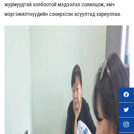
журмуудтай холбоотой мэдээлэл солилцож, эмч
мэргэжилтнүүдийн сонирхсон асуултад хариуллаа.