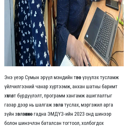
Энэ үеэр Сумын эрүүл мэндийн төвөөс үзүүлэх тусламж
үйлчилгээний чанар хүртээмж, анхан шатны баримт
хөтлөлт бүрдүүлэлт, программ хангамж ашиглалтыг
газар дээр нь шалгаж зөвлөн туслах, мэргэжил арга
зүйн зөвлөгөө өгөхөөс гадна ЭМДҮЗ-ийн 2023 онд шинээр
болон шинэчлэн баталсан тогтоол, холбогдох