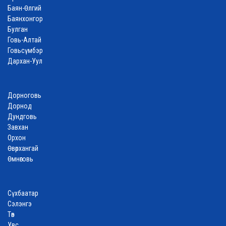
Баян-Өлгий
Баянхонгор
Булган
Говь-Алтай
Говьсүмбэр
Дархан-Уул
Дорноговь
Дорнод
Дундговь
Завхан
Орхон
Өвөрхангай
Өмнөговь
Сүхбаатар
Сэлэнгэ
Төв
Увс