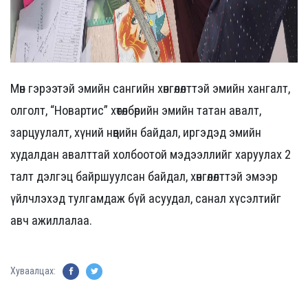
Мөн гэрээтэй эмийн сангийн хөнгөлөлттэй эмийн хангалт,
олголт, “Новартис” хөтөлбөрийн эмийн татан авалт,
зарцуулалт, хүний нөөцийн байдал, иргэдэд эмийн
худалдан авалттай холбоотой мэдээллийг харуулах 2
талт дэлгэц байршуулсан байдал, хөнгөлөлттэй эмээр
үйлчлэхэд тулгамдаж бүй асуудал, санал хүсэлтийг
авч ажиллалаа.
Хуваалцах: