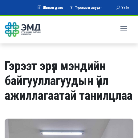
Шилэн данс
Түгээмэл асуулт
Хайх
Гэрээт эрүүл мэндийн
байгууллагуудын үйл
ажиллагаатай танилцлаа