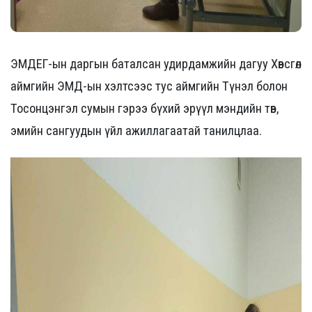
ЭМДЕГ-ын даргын баталсан удирдамжийн дагуу Хөвсгөл
аймгийн ЭМД-ын хэлтсээс тус аймгийн Түнэл болон
Тосонцэнгэл сумын гэрээ бүхий эрүүл мэндийн төв,
эмийн сангуудын үйл ажиллагаатай танилцлаа.