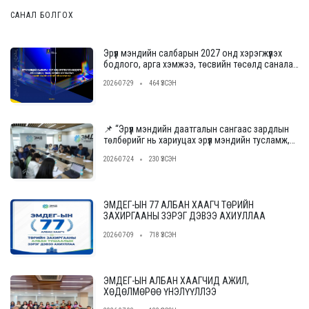
САНАЛ БОЛГОХ
Эрүүл мэндийн салбарын 2027 онд хэрэгжүүлэх
бодлого, арга хэмжээ, төсвийн төсөлд саналаа
өгнө үү
2026-07-29
464 ҮЗСЭН
📌 “Эрүүл мэндийн даатгалын сангаас зардлын
төлбөрийг нь хариуцах эрүүл мэндийн тусламж,
үйлчилгээ үзүүлэх байгууллагыг сонгон
2026-07-24
230 ҮЗСЭН
шалгаруулах журам”-ын төслийн ээлжит
уулзалт, хэлэлцүүлгийг зохион байгууллаа.
ЭМДЕГ-ЫН 77 АЛБАН ХААГЧ ТӨРИЙН
ЗАХИРГААНЫ ЗЭРЭГ ДЭВЭЭ АХИУЛЛАА
2026-07-09
718 ҮЗСЭН
ЭМДЕГ-ЫН АЛБАН ХААГЧИД АЖИЛ,
ХӨДӨЛМӨРӨӨ ҮНЭЛҮҮЛЛЭЭ