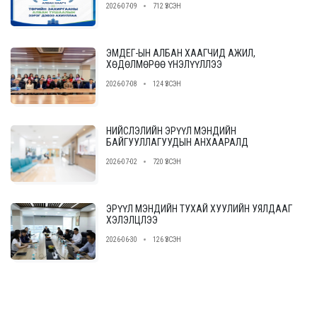
2026-07-09
712 ҮЗСЭН
ЭМДЕГ-ЫН АЛБАН ХААГЧИД АЖИЛ,
ХӨДӨЛМӨРӨӨ ҮНЭЛҮҮЛЛЭЭ
2026-07-08
124 ҮЗСЭН
НИЙСЛЭЛИЙН ЭРҮҮЛ МЭНДИЙН
БАЙГУУЛЛАГУУДЫН АНХААРАЛД
2026-07-02
720 ҮЗСЭН
ЭРҮҮЛ МЭНДИЙН ТУХАЙ ХУУЛИЙН УЯЛДААГ
ХЭЛЭЛЦЛЭЭ
2026-06-30
126 ҮЗСЭН