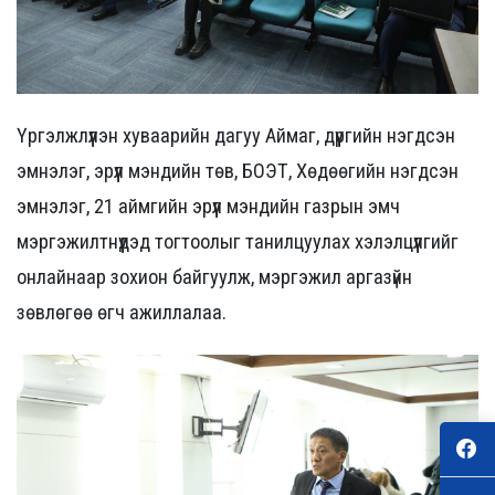
Үргэлжлүүлэн хуваарийн дагуу Аймаг, дүүргийн нэгдсэн
эмнэлэг, эрүүл мэндийн төв, БОЭТ, Хөдөөгийн нэгдсэн
эмнэлэг, 21 аймгийн эрүүл мэндийн газрын эмч
мэргэжилтнүүдэд тогтоолыг танилцуулах хэлэлцүүлгийг
онлайнаар зохион байгуулж, мэргэжил аргазүйн
зөвлөгөө өгч ажиллалаа.