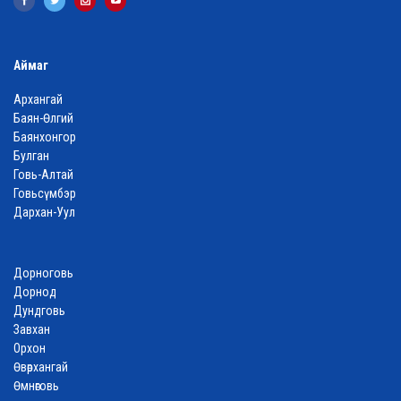
Аймаг
Архангай
Баян-Өлгий
Баянхонгор
Булган
Говь-Алтай
Говьсүмбэр
Дархан-Уул
Дорноговь
Дорнод
Дундговь
Завхан
Орхон
Өвөрхангай
Өмнөговь