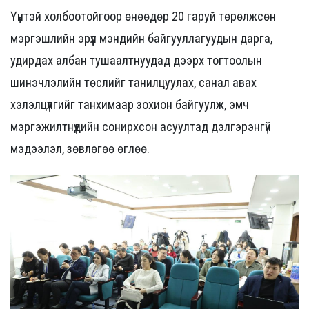
Үүнтэй холбоотойгоор өнөөдөр 20 гаруй төрөлжсөн
мэргэшлийн эрүүл мэндийн байгууллагуудын дарга,
удирдах албан тушаалтнуудад дээрх тогтоолын
шинэчлэлийн төслийг танилцуулах, санал авах
хэлэлцүүлгийг танхимаар зохион байгуулж, эмч
мэргэжилтнүүдийн сонирхсон асуултад дэлгэрэнгүй
мэдээлэл, зөвлөгөө өглөө.