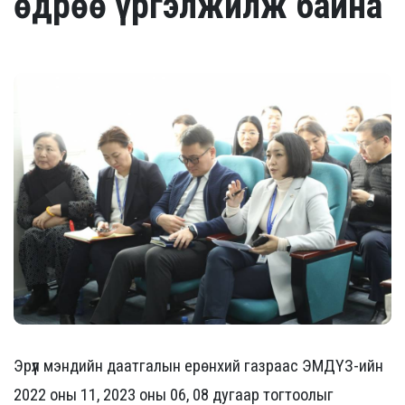
өдрөө үргэлжилж байна
Эрүүл мэндийн даатгалын ерөнхий газраас ЭМДҮЗ-ийн
2022 оны 11, 2023 оны 06, 08 дугаар тогтоолыг