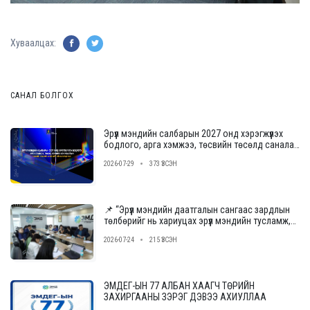
Хуваалцах:
САНАЛ БОЛГОХ
Эрүүл мэндийн салбарын 2027 онд хэрэгжүүлэх
бодлого, арга хэмжээ, төсвийн төсөлд саналаа
өгнө үү
2026-07-29
373 ҮЗСЭН
📌 “Эрүүл мэндийн даатгалын сангаас зардлын
төлбөрийг нь хариуцах эрүүл мэндийн тусламж,
үйлчилгээ үзүүлэх байгууллагыг сонгон
2026-07-24
215 ҮЗСЭН
шалгаруулах журам”-ын төслийн ээлжит
уулзалт, хэлэлцүүлгийг зохион байгууллаа.
ЭМДЕГ-ЫН 77 АЛБАН ХААГЧ ТӨРИЙН
ЗАХИРГААНЫ ЗЭРЭГ ДЭВЭЭ АХИУЛЛАА