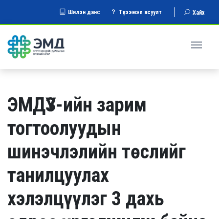
Шилэн данс
Түгээмэл асуулт
Хайх
ЭМДҮЗ-ийн зарим
тогтоолуудын
шинэчлэлийн төслийг
танилцуулах
хэлэлцүүлэг 3 дахь