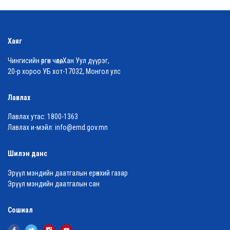
Хаяг
Чингисийн өргөн чөлөө, Хан Уул дүүрэг,
20-р хороо УБ хот-17032, Монгол улс
Лавлах
Лавлах утас:
1800-1363
Лавлах и-мэйл:
info@emd.gov.mn
Шилэн данс
Эрүүл мэндийн даатгалын ерөнхий газар
Эрүүл мэндийн даатгалын сан
Сошиал