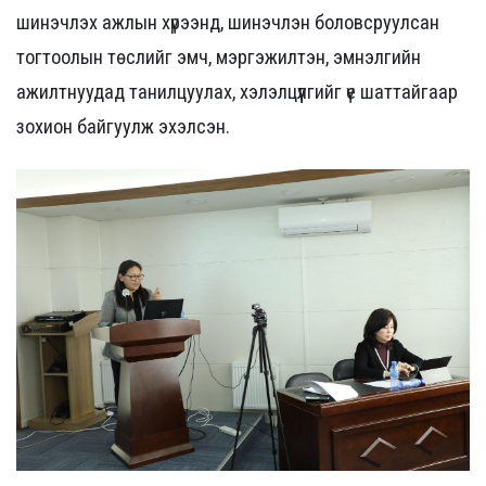
шинэчлэх ажлын хүрээнд, шинэчлэн боловсруулсан
тогтоолын төслийг эмч, мэргэжилтэн, эмнэлгийн
ажилтнуудад танилцуулах, хэлэлцүүлгийг үе шаттайгаар
зохион байгуулж эхэлсэн.