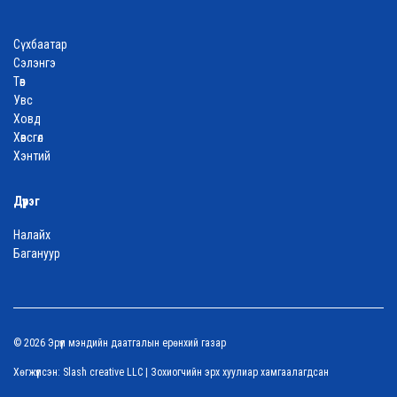
Сүхбаатар
Сэлэнгэ
Төв
Увс
Ховд
Хөвсгөл
Хэнтий
Дүүрэг
Налайх
Багануур
© 2026 Эрүүл мэндийн даатгалын ерөнхий газар
Хөгжүүлсэн:
Slash creative LLC
| Зохиогчийн эрх хуулиар хамгаалагдсан