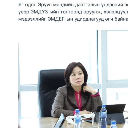
Яг одоо Эрүүл мэндийн даатгалын үндэсний 
үеэр ЭМДҮЗ-ийн тогтоолд оруулж, хэлэлцүүлэ
мэдээллийг ЭМДЕГ-ын удирдлагууд өгч байна