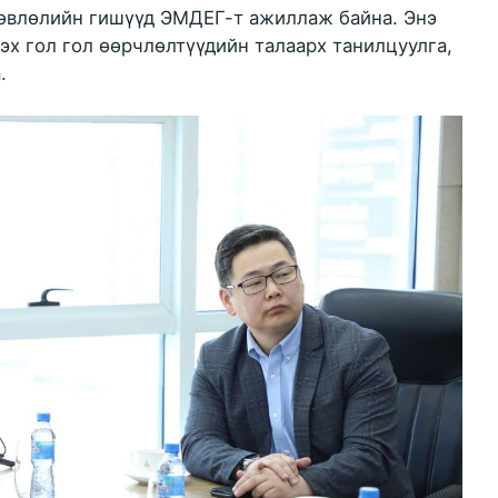
зөвлөлийн гишүүд ЭМДЕГ-т ажиллаж байна. Энэ
х гол гол өөрчлөлтүүдийн талаарх танилцуулга,
.