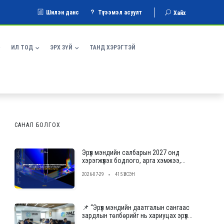
Шилэн данс
Түгээмэл асуулт
Хайх
ИЛ ТОД
ЭРХ ЗҮЙ
ТАНД ХЭРЭГТЭЙ
САНАЛ БОЛГОХ
Эрүүл мэндийн салбарын 2027 онд
хэрэгжүүлэх бодлого, арга хэмжээ,
төсвийн төсөлд саналаа өгнө үү
2026-07-29
415 ҮЗСЭН
📌 “Эрүүл мэндийн даатгалын сангаас
зардлын төлбөрийг нь хариуцах эрүүл
мэндийн тусламж, үйлчилгээ үзүүлэх