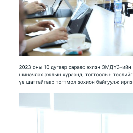
2023 оны 10 дугаар сараас эхлэн ЭМДҮЗ-ийн 2
шинэчлэх ажлын хүрээнд, тогтоолын төслийг т
үе шаттайгаар тогтмол зохион байгуулж ирлэ