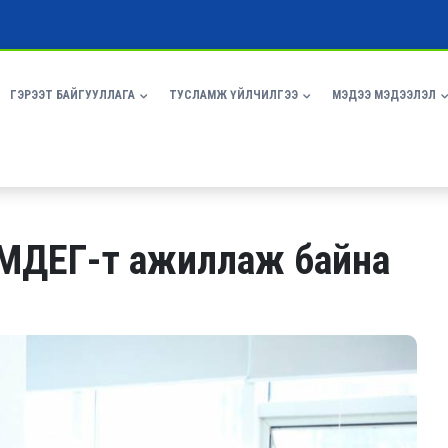
ГЭРЭЭТ БАЙГУУЛЛАГА
ТУСЛАМЖ ҮЙЛЧИЛГЭЭ
МЭДЭЭ МЭДЭЭЛЭЛ
ЭМДЕГ-т ажиллаж байна