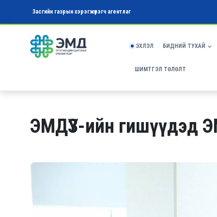
Засгийн газрын хэрэгжүүлэгч агентлаг
ЭХЛЭЛ
БИДНИЙ ТУХАЙ
ШИМТГЭЛ ТӨЛӨЛТ
ЭМДҮЗ-ийн гишүүдэд 