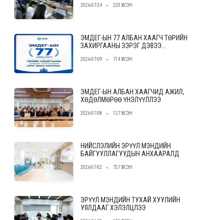
2026-07-24
220 ҮЗСЭН
байгууллагыг сонгон шалгаруулах
журам”-ын төслийн ээлжит уулзалт,
хэлэлцүүлгийг зохион байгууллаа.
ЭМДЕГ-ЫН 77 АЛБАН ХААГЧ ТӨРИЙН
ЗАХИРГААНЫ ЗЭРЭГ ДЭВЭЭ
АХИУЛЛАА
2026-07-09
714 ҮЗСЭН
ЭМДЕГ-ЫН АЛБАН ХААГЧИД АЖИЛ,
ХӨДӨЛМӨРӨӨ ҮНЭЛҮҮЛЛЭЭ
2026-07-08
127 ҮЗСЭН
НИЙСЛЭЛИЙН ЭРҮҮЛ МЭНДИЙН
БАЙГУУЛЛАГУУДЫН АНХААРАЛД
2026-07-02
727 ҮЗСЭН
ЭРҮҮЛ МЭНДИЙН ТУХАЙ ХУУЛИЙН
УЯЛДААГ ХЭЛЭЛЦЛЭЭ