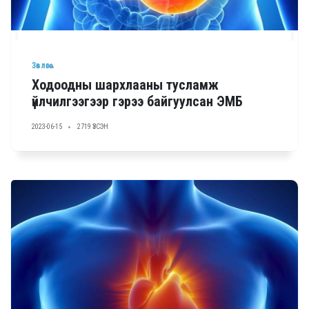
Зөвлөгөө
Ходоодны шархлааны тусламж
үйлчилгээгээр гэрээ байгуулсан ЭМБ
2023-06-15
2719 ҮЗСЭН