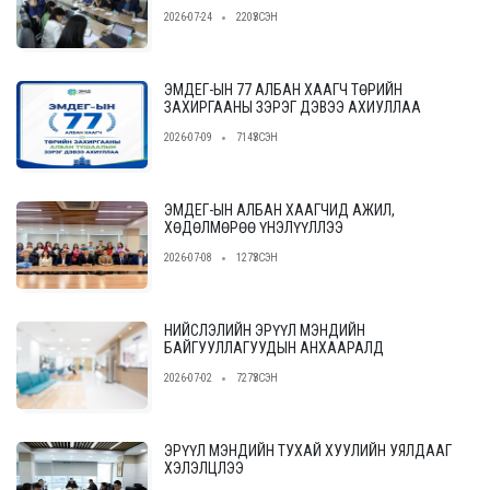
үйлчилгээ үзүүлэх байгууллагыг сонгон
2026-07-24
220ҮЗСЭН
шалгаруулах журам”-ын төслийн ээлжит
уулзалт, хэлэлцүүлгийг зохион байгууллаа.
ЭМДЕГ-ЫН 77 АЛБАН ХААГЧ ТӨРИЙН
ЗАХИРГААНЫ ЗЭРЭГ ДЭВЭЭ АХИУЛЛАА
2026-07-09
714ҮЗСЭН
ЭМДЕГ-ЫН АЛБАН ХААГЧИД АЖИЛ,
ХӨДӨЛМӨРӨӨ ҮНЭЛҮҮЛЛЭЭ
2026-07-08
127ҮЗСЭН
НИЙСЛЭЛИЙН ЭРҮҮЛ МЭНДИЙН
БАЙГУУЛЛАГУУДЫН АНХААРАЛД
2026-07-02
727ҮЗСЭН
ЭРҮҮЛ МЭНДИЙН ТУХАЙ ХУУЛИЙН УЯЛДААГ
ХЭЛЭЛЦЛЭЭ