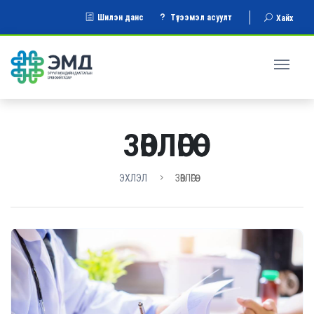
Шилэн данс
Түгээмэл асуулт
Хайх
ЗӨВЛӨГӨӨ
ЭХЛЭЛ
ЗӨВЛӨГӨӨ