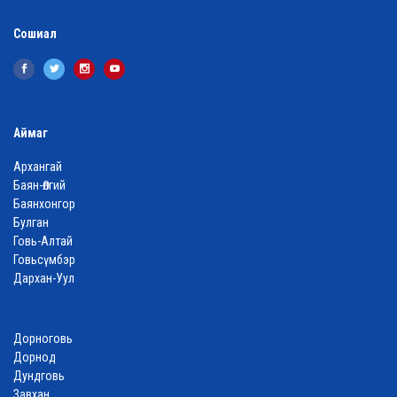
Сошиал
Аймаг
Архангай
Баян-Өлгий
Баянхонгор
Булган
Говь-Алтай
Говьсүмбэр
Дархан-Уул
Дорноговь
Дорнод
Дундговь
Завхан