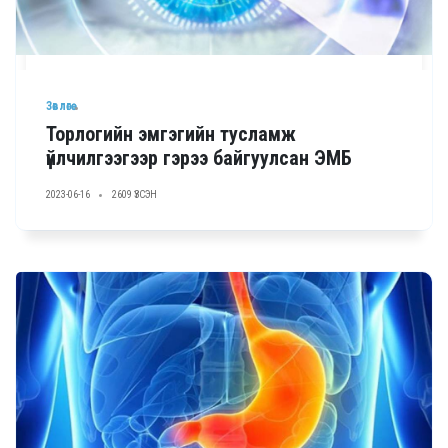
Зөвлөгөө
Торлогийн эмгэгийн тусламж
үйлчилгээгээр гэрээ байгуулсан ЭМБ
2023-06-16
2609 ҮЗСЭН