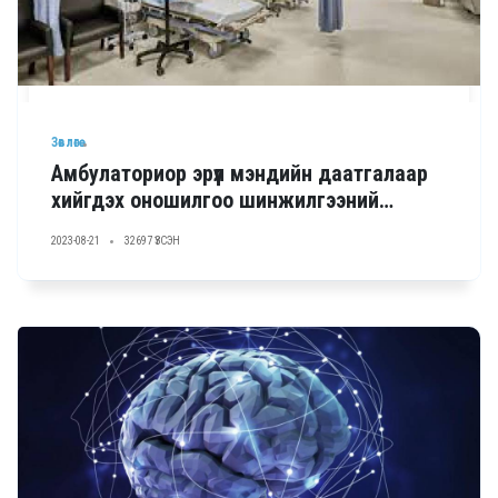
Зөвлөгөө
Амбулаториор эрүүл мэндийн даатгалаар
хийгдэх оношилгоо шинжилгээний
жагсаалт
2023-08-21
32697 ҮЗСЭН