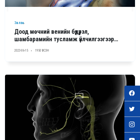
Зөвлөгөө
Доод мөчний венийн бүдүүрэл,
шамбарамийн тусламж үйлчилгээгээр
гэрээ байгуулсан ЭМБ
2023-06-15
1950 ҮЗСЭН