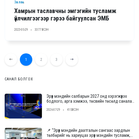
Зөвлөгөө
Хамрын таславчны эмгэгийн тусламж
үйлчилгээгээр гэрээ байгуулсан ЭМБ
2023-05-29
3377 ҮЗСЭН
1
2
3
САНАЛ БОЛГОХ
Эрүүл мэндийн салбарын 2027 онд хэрэгжүүлэх
бодлого, арга хэмжээ, төсвийн төсөлд саналаа
өгнө үү
2026-07-29
415ҮЗСЭН
📌 “Эрүүл мэндийн даатгалын сангаас зардлын
төлбөрийг нь хариуцах эрүүл мэндийн тусламж,