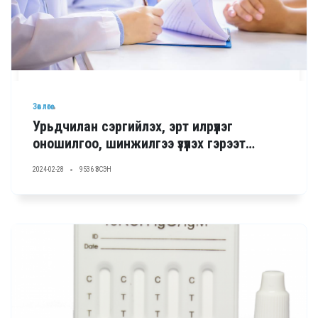
Зөвлөгөө
Урьдчилан сэргийлэх, эрт илрүүлэг
оношилгоо, шинжилгээ үзүүлэх гэрээт
байгууллагуудын нэрс
2024-02-28
9536 ҮЗСЭН