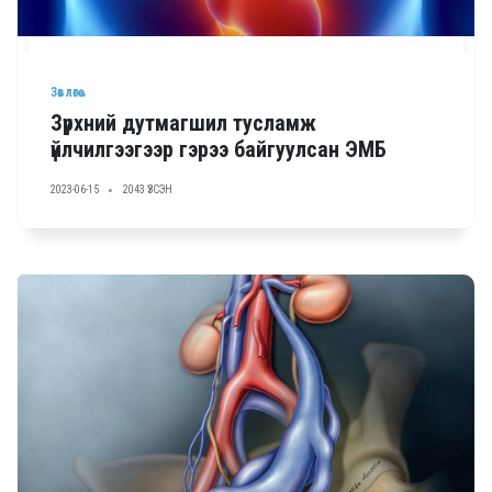
Зөвлөгөө
Зүрхний дутмагшил тусламж
үйлчилгээгээр гэрээ байгуулсан ЭМБ
2023-06-15
2043 ҮЗСЭН