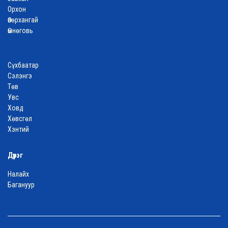
Орхон
Өвөрхангай
Өмнөговь
Сүхбаатар
Сэлэнгэ
Төв
Увс
Ховд
Хөвсгөл
Хэнтий
Дүүрэг
Налайх
Багануур