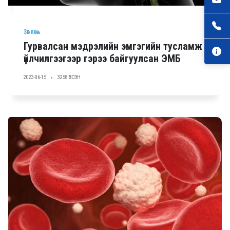
Зөвлөгөө
Гурвалсан мэдрэлийн эмгэгийн тусламж
үйлчилгээгээр гэрээ байгуулсан ЭМБ
2023-06-15
3258 ҮЗСЭН