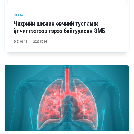
Зөвлөгөө
Чихрийн шижин өвчний тусламж
үйлчилгээгээр гэрээ байгуулсан ЭМБ
2023-06-15
2029 ҮЗСЭН