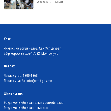
2026-06-30
129ҮЗСЭН
Хаяг
Чингисийн өргөн чөлөө, Хан Уул дүүрэг,
20-р хороо УБ хот-17032, Монгол улс
Лавлах
Лавлах утас:
1800-1363
Лавлах и-мэйл:
info@emd.gov.mn
Шилэн данс
Эрүүл мэндийн даатгалын ерөнхий газар
Эрүүл мэндийн даатгалын сан