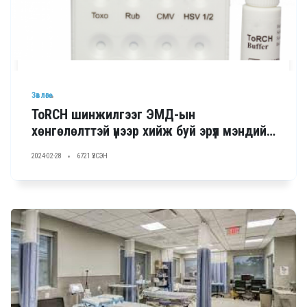
Зөвлөгөө
ToRCH шинжилгээг ЭМД-ын
хөнгөлөлттэй үнээр хийж буй эрүүл мэндийн
байгууллагууд
2024-02-28
6721 ҮЗСЭН