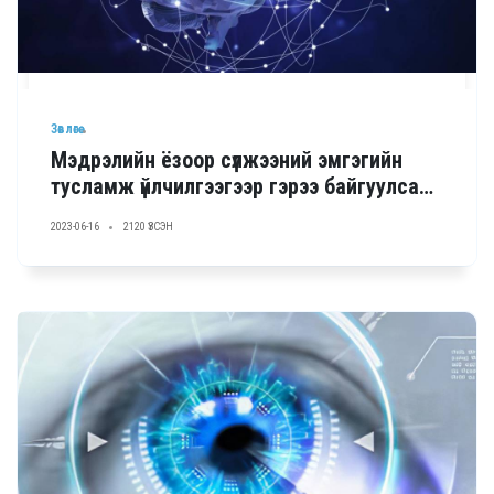
Зөвлөгөө
Мэдрэлийн ёзоор сүлжээний эмгэгийн
тусламж үйлчилгээгээр гэрээ байгуулсан
ЭМБ
2023-06-16
2120 ҮЗСЭН