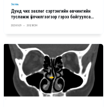
Зөвлөгөө
Дунд чих хөхлөг сэртэнгийн өвчингийн
тусламж үйлчилгээгээр гэрээ байгуулсан
ЭМБ
2023-05-29
2052 ҮЗСЭН