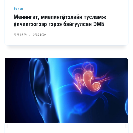
Зөвлөгөө
Менингит, миелингүйтэлийн тусламж
үйлчилгээгээр гэрээ байгуулсан ЭМБ
2023-05-29
2237 ҮЗСЭН