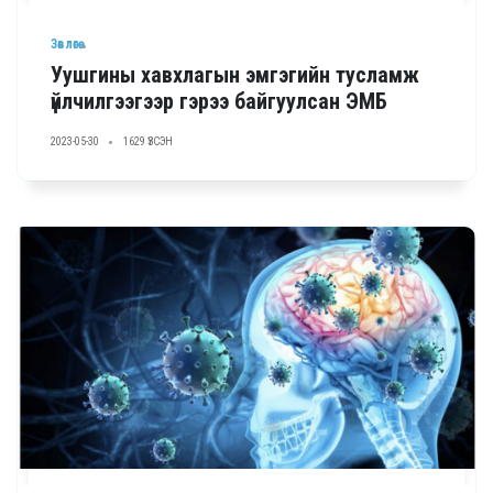
Зөвлөгөө
Уушгины хавхлагын эмгэгийн тусламж
үйлчилгээгээр гэрээ байгуулсан ЭМБ
2023-05-30
1629 ҮЗСЭН